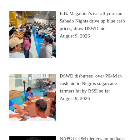
E.B. Magalona’s eat-all-you-can
Sabado Nights drive up blue crab
prices, draw DSWD aid
August 9, 2026
DSWD disburses over ₱64M in
cash aid to Negros sugarcane
farmers hit by RSSI so far
August 9, 2026
NAPOLCOM pledges immediate