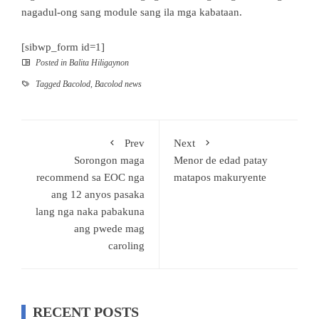
nagadul-ong sang module sang ila mga kabataan.
[sibwp_form id=1]
Posted in
Balita Hiligaynon
Tagged
Bacolod
,
Bacolod news
Prev
Next
Sorongon maga
Menor de edad patay
recommend sa EOC nga
matapos makuryente
ang 12 anyos pasaka
lang nga naka pabakuna
ang pwede mag
caroling
RECENT POSTS