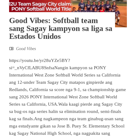
Good Vibes: Softball team
sang Sagay kampyon sa liga sa
Estados Unidos
Good Vibes
https://youtu.be/yr28uYZe5BY?
si=_nVyCfLABU8SnfsaNangin kampyon sa PONY
International West Zone Softball World Series sa California
ang 12-under Team Sagay City matapos ginpierde ang
Redlands, California sa score nga 9-1, sa championship game
sang 2026 PONY International West Zone Softball World
Series sa California, USA.Wala kaagi pierde ang Sagay City
sa bug-os nga series halin sa elimination round, semi-finals
kag sa finals.Ang nagkampeon nga team ginabug-usan sang
mga estudyante gikan sa Jose B. Puey Sr. Elementary School
kag Sagay National High School, nga nagpakita sang