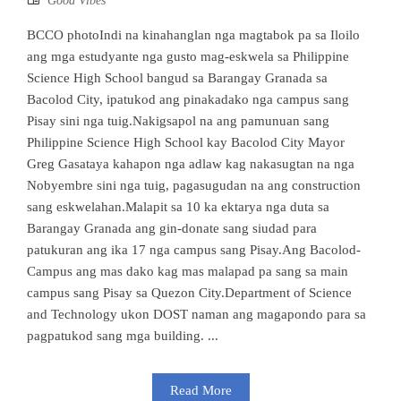
Good Vibes
BCCO photoIndi na kinahanglan nga magtabok pa sa Iloilo
ang mga estudyante nga gusto mag-eskwela sa Philippine
Science High School bangud sa Barangay Granada sa
Bacolod City, ipatukod ang pinakadako nga campus sang
Pisay sini nga tuig.Nakigsapol na ang pamunuan sang
Philippine Science High School kay Bacolod City Mayor
Greg Gasataya kahapon nga adlaw kag nakasugtan na nga
Nobyembre sini nga tuig, pagasugudan na ang construction
sang eskwelahan.Malapit sa 10 ka ektarya nga duta sa
Barangay Granada ang gin-donate sang siudad para
patukuran ang ika 17 nga campus sang Pisay.Ang Bacolod-
Campus ang mas dako kag mas malapad pa sang sa main
campus sang Pisay sa Quezon City.Department of Science
and Technology ukon DOST naman ang magapondo para sa
pagpatukod sang mga building. ...
Read More