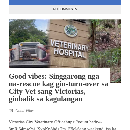
NO COMMENTS
Good vibes: Singgarong nga
na-rescue kag gin-turn-over sa
City Vet sang Victorias,
ginbalik sa kagulangan
Good Vibes
Victorias City Veterinary Officehttps://youtu.be/hw-
3mRj64mw?si=XypKp8hdgTm1FfM-Sang weekend, isa ka