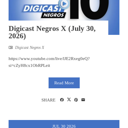
Digicast Negros X (July 30,
2026)
Digicast Negros X
https://www.youtube.com/live/lJE2Rxeg0eQ?
si=cZyH8cx1ObRPLeit
Read More
SHARE
JUL
30
2026