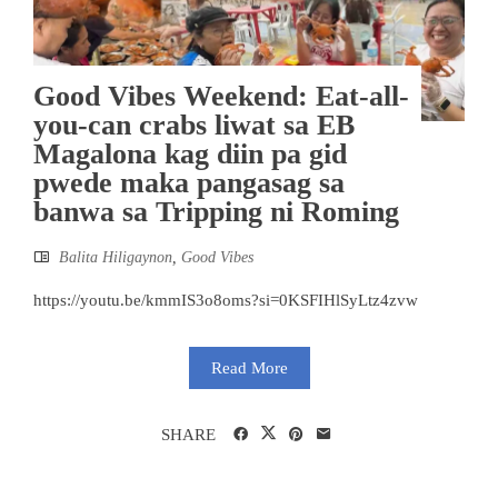
Good Vibes Weekend: Eat-all-
you-can crabs liwat sa EB
Magalona kag diin pa gid
pwede maka pangasag sa
banwa sa Tripping ni Roming
Balita Hiligaynon
,
Good Vibes
https://youtu.be/kmmIS3o8oms?si=0KSFIHlSyLtz4zvw
Read More
SHARE