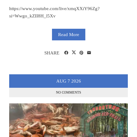
https://www.youtube.com/live/xmqXXiY96Zg?
si=Wwgo_kZII8H_l5Xv
Read More
SHARE
AUG
7
2026
NO COMMENTS