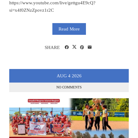
https://www.youtube.com/live/gettgu4E9cQ?
si=x4f0ZNzZpovz1r2C
Read More
SHARE
AUG
4
2026
NO COMMENTS