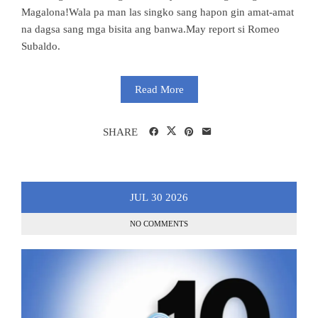
Magalona!Wala pa man las singko sang hapon gin amat-amat
na dagsa sang mga bisita ang banwa.May report si Romeo
Subaldo.
Read More
SHARE
JUL
30
2026
NO COMMENTS