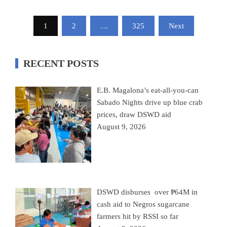
1
2
…
325
Next
RECENT POSTS
E.B. Magalona’s eat-all-you-can
Sabado Nights drive up blue crab
prices, draw DSWD aid
August 9, 2026
DSWD disburses over ₱64M in
cash aid to Negros sugarcane
farmers hit by RSSI so far