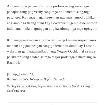
Ang amo nga pamaagi suno sa probinsya ang mas naga
pahapos sang pag verify sang mga dokumento sang mga
pasahero. Kun may naga issue man nga may lamod pulitika
ang amo nga tikang suno kay Governor Eugenio Jose Lacson
indi naman nila mapunggan ang kasubong nga mga opinyon.
Kun nagapanawagan ang Bacolod sang kuntani respeto amo
man ini ang panawagan sang gobernador. Suno kay Lacson,
wala man gani nagapasilabot ang Negros Occidental sa mga
patakaran sang siudad sa mga major ports nga nahamtang sa
Bacolod.
[sibwp_form id=1]
Posted in
Balita Hiligaynon
,
Digicast Negros X
Tagged
Bacolod news
,
Negros
,
Negros news
,
Negros Occidental
,
Negros
Occidental news