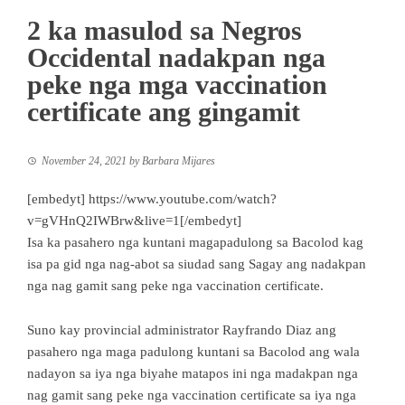
2 ka masulod sa Negros
Occidental nadakpan nga
peke nga mga vaccination
certificate ang gingamit
November 24, 2021
by
Barbara Mijares
[embedyt] https://www.youtube.com/watch?
v=gVHnQ2IWBrw&live=1[/embedyt]
Isa ka pasahero nga kuntani magapadulong sa Bacolod kag
isa pa gid nga nag-abot sa siudad sang Sagay ang nadakpan
nga nag gamit sang peke nga vaccination certificate.
Suno kay provincial administrator Rayfrando Diaz ang
pasahero nga maga padulong kuntani sa Bacolod ang wala
nadayon sa iya nga biyahe matapos ini nga madakpan nga
nag gamit sang peke nga vaccination certificate sa iya nga