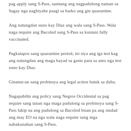
pag apply sang S-Pass, samtang ang nagpadulong naman sa
Sagay nga nagbiyahe paagi sa barko ang gin quarantine.
Ang natungdan suno kay Diaz ang wala sang S-Pass. Wala
naga require ang Bacolod sang S-Pass sa kuntani fully
vaccinated.
Pagkatapos sang quarantine period, ini siya ang iga test kag
ang natungdan ang maga bayad sa gasto para sa amo nga test
suno kay Diaz.
Ginatun-an sang probinsya ang legal action batuk sa duha.
Nagapabilin ang policy sang Negros Occidental sa pag
require sang tanan nga maga padulong sa probinsya sang S-
Pass lakip na ang padulong sa Bacolod bisan pa ang siudad
ang may EO na nga wala naga require sang mga
nabakunahan sang S-Pass.