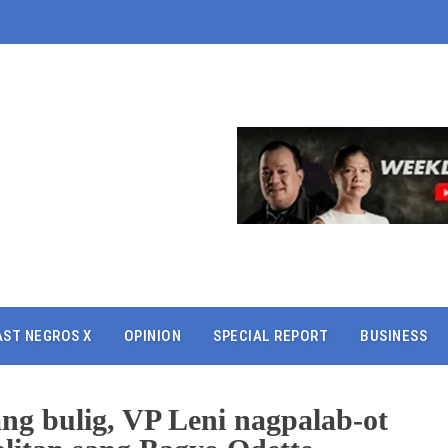
AST NEGROS X
OPINION
SPECIAL REPORT
BUSINESS
ang bulig, VP Leni nagpalab-ot