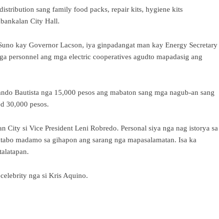
tribution sang family food packs, repair kits, hygiene kits
bankalan City Hall.
 Suno kay Governor Lacson, iya ginpadangat man kay Energy Secretary
 personnel ang mga electric cooperatives agudto mapadasig ang
ando Bautista nga 15,000 pesos ang mabaton sang mga nagub-an sang
ed 30,000 pesos.
 City si Vice President Leni Robredo. Personal siya nga nag istorya sa
atabo madamo sa gihapon ang sarang nga mapasalamatan. Isa ka
talatapan.
elebrity nga si Kris Aquino.