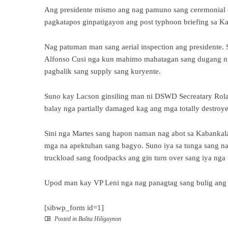
Ang presidente mismo ang nag pamuno sang ceremonial dis
pagkatapos ginpatigayon ang post typhoon briefing sa Ka
Nag patuman man sang aerial inspection ang presidente.
Alfonso Cusi nga kun mahimo mahatagan sang dugang nga
pagbalik sang supply sang kuryente.
Suno kay Lacson ginsiling man ni DSWD Secreatary Rol
balay nga partially damaged kag ang mga totally destroy
Sini nga Martes sang hapon naman nag abot sa Kabankalan
mga na apektuhan sang bagyo. Suno iya sa tunga sang n
truckload sang foodpacks ang gin turn over sang iya nga 
Upod man kay VP Leni nga nag panagtag sang bulig ang c
[sibwp_form id=1]
Posted in
Balita Hiligaynon