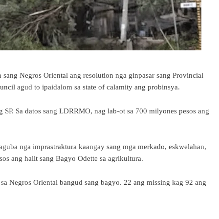
 sang Negros Oriental ang resolution nga ginpasar sang Provincial
cil agud to ipaidalom sa state of calamity ang probinsya.
ng SP. Sa datos sang LDRRMO, nag lab-ot sa 700 milyones pesos ang
alaguba nga imprastraktura kaangay sang mga merkado, eskwelahan,
os ang halit sang Bagyo Odette sa agrikultura.
y sa Negros Oriental bangud sang bagyo. 22 ang missing kag 92 ang