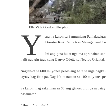
Elle Vida Gordoncillo photo
Y
ara na karon sa Sanguniang Panlalawigan
Disaster Risk Reduction Management Coun
Ini ang gina hulat nga ma aprubahan sa
halit nga gin tuga sang Bagyo Odette sa Negros Oriental.
Naglab-ot sa 600 milyones pesos ang halit sa mga nagk
taytay kag iban pa. Nag lab-ot naman sa 100 milyones pes
Sa karon, nag saka man sa 66 ang gin-report nga napata
nasamaran.
[sibwp_form id=1]