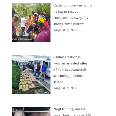
Cadiz cop drowns while
trying to rescue
companions swept by
strong river current
August 7, 2026
Chinese national,
woman arrested after
P470k in counterfeit
seasoning products
seized
August 7, 2026
NegOcc hog raisers
seek floor prices as ASF