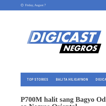
Friday, August 7
TOP STORIES
BALITA HILIGAYNON
DIGIC
P700M halit sang Bagyo Odet