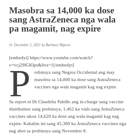
Masobra sa 14,000 ka dose
sang AstraZeneca nga wala
pa magamit, nag expire
December 2, 2021
by
Barbara Mijares
[embedyt] https://www.youtube.com/watch?
P
v=vcj29lGKlps&live=1[/embedyt]
robinsya sang Negros Occidental ang may
masobra sa 14,000 ka dose sang AstraZeneca
vaccines nga wala magamit kag nag expire.
Sa report ni Dr Claudelia Pabillo ang in-charge sang vaccine
distribution sang probinsya, 1,462 ka vials sang AstraZeneca
vaccines ukon 14,620 ka dose ang wala magamit kag nag
expire. Kabahin ini sang 45,300 ka AstraZeneca vaccines nga
nag abot sa probinsya sang November 8.