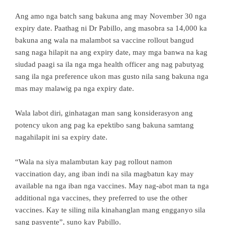
Ang amo nga batch sang bakuna ang may November 30 nga
expiry date. Paathag ni Dr Pabillo, ang masobra sa 14,000 ka
bakuna ang wala na malambot sa vaccine rollout bangud
sang naga hilapit na ang expiry date, may mga banwa na kag
siudad paagi sa ila nga mga health officer ang nag pabutyag
sang ila nga preference ukon mas gusto nila sang bakuna nga
mas may malawig pa nga expiry date.
Wala labot diri, ginhatagan man sang konsiderasyon ang
potency ukon ang pag ka epektibo sang bakuna samtang
nagahilapit ini sa expiry date.
“Wala na siya malambutan kay pag rollout namon
vaccination day, ang iban indi na sila magbatun kay may
available na nga iban nga vaccines. May nag-abot man ta nga
additional nga vaccines, they preferred to use the other
vaccines. Kay te siling nila kinahanglan mang engganyo sila
sang pasyente”, suno kay Pabillo.