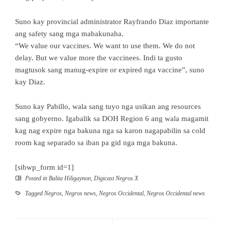
Suno kay provincial administrator Rayfrando Diaz importante
ang safety sang mga mabakunaha.
“We value our vaccines. We want to use them. We do not
delay. But we value more the vaccinees. Indi ta gusto
magtusok sang manug-expire or expired nga vaccine”, suno
kay Diaz.
Suno kay Pabillo, wala sang tuyo nga usikan ang resources
sang gobyerno. Igabalik sa DOH Region 6 ang wala magamit
kag nag expire nga bakuna nga sa karon nagapabilin sa cold
room kag separado sa iban pa gid nga mga bakuna.
[sibwp_form id=1]
Posted in
Balita Hiligaynon
,
Digicast Negros X
Tagged
Negros
,
Negros news
,
Negros Occidental
,
Negros Occidental news