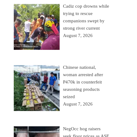
Cadiz cop drowns while
trying to rescue
companions swept by
strong river current
August 7, 2026
Chinese national,
woman arrested after
P470k in counterfeit
seasoning products
seized
August 7, 2026
NegOcc hog raisers
seek floor prices as ASF