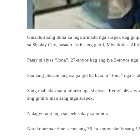
Ginsulod sang duha ka mga armado nga suspek kag ginp
sa Sipalay City, pasado las 6 sang gab-i, Miyerkules, Abri
Patay si alyas “Jona”, 27-anyos kag ang iya 3-anyos nga b
Samtang pilason ang isa pa gid ka bata ni “Jona” nga si 
Sang mabatian sang minero nga si alyas “Remy” 46-anyos 
ang gintiro man sang mga suspek.
Nalagyo ang mga suspek sakay sa motor.
Narekober sa crime scene ang 36 ka empty shells sang 5