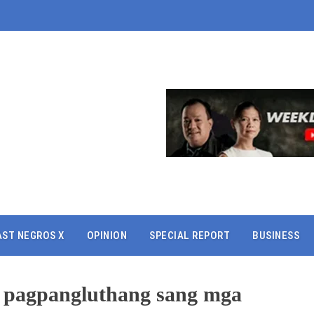
AST NEGROS X
OPINION
SPECIAL REPORT
BUSINESS
sa pagpangluthang sang mga