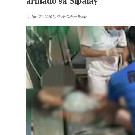
armado sa Sipalay
April 23, 2026
by
Shiela Gelera-Braga