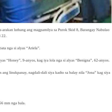
a-arakan luthang ang magpamilya sa Purok Skid 8, Barangay Nabulao
l 22.
ata nga si alyas “Ariela”.
alyas “Honey”, 9-anyos, kag iya lola nga si alyas “Benigna”, 62-anyos.
ang linukpanay, nagdali-dali siya kadto sa balay nila “Jona” kag siya
.56 mm nga bala.