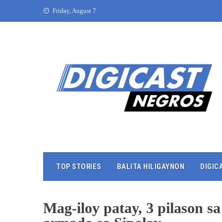
Friday, August 7
TOP STORIES
BALITA HILIGAYNON
DIGIC
Mag-iloy patay, 3 pilason 