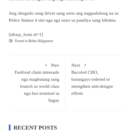
Ang abugado sang driver sang awto ang nagpadulong na sa
Police Station 4 sini nga aga suno sa pamilya sang biktima.
[sibwp_form id=1]
Posted in
Balita Hiligaynon
Prev
Next
Fastfood chain intresado
Bacolod CHO,
nga magbutang sang
barangays ordered to
branch sa world class
strengthen anti-dengue
nga bus terminal sa
efforts
Sagay
RECENT POSTS