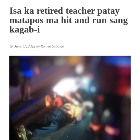
Isa ka retired teacher patay
matapos ma hit and run sang
kagab-i
June 17, 2022
by
Romeo Subaldo