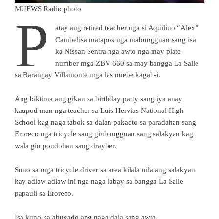
MUEWS Radio photo
P
atay ang retired teacher nga si Aquilino “Alex”
Cambelisa matapos nga mabungguan sang isa
ka Nissan Sentra nga awto nga may plate
number mga ZBV 660 sa may bangga La Salle
sa Barangay Villamonte mga las nuebe kagab-i.
Ang biktima ang gikan sa birthday party sang iya anay
kaupod man nga teacher sa Luis Hervias National High
School kag naga tabok sa dalan pakadto sa paradahan sang
Eroreco nga tricycle sang ginbungguan sang salakyan kag
wala gin pondohan sang drayber.
Suno sa mga tricycle driver sa area kilala nila ang salakyan
kay adlaw adlaw ini nga naga labay sa bangga La Salle
papauli sa Eroreco.
Isa kuno ka abugado ang naga dala sang awto.