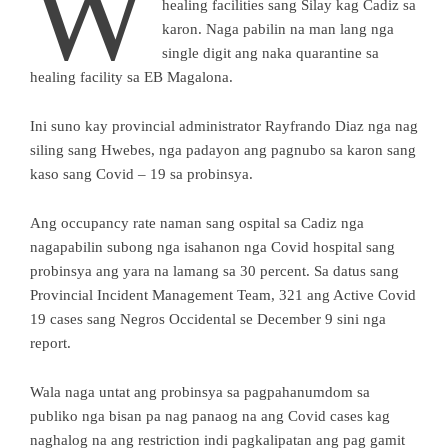
W
healing facilities sang Silay kag Cadiz sa
karon. Naga pabilin na man lang nga
single digit ang naka quarantine sa
healing facility sa EB Magalona.
Ini suno kay provincial administrator Rayfrando Diaz nga nag
siling sang Hwebes, nga padayon ang pagnubo sa karon sang
kaso sang Covid – 19 sa probinsya.
Ang occupancy rate naman sang ospital sa Cadiz nga
nagapabilin subong nga isahanon nga Covid hospital sang
probinsya ang yara na lamang sa 30 percent. Sa datus sang
Provincial Incident Management Team, 321 ang Active Covid
19 cases sang Negros Occidental se December 9 sini nga
report.
Wala naga untat ang probinsya sa pagpahanumdom sa
publiko nga bisan pa nag panaog na ang Covid cases kag
naghalog na ang restriction indi pagkalipatan ang pag gamit