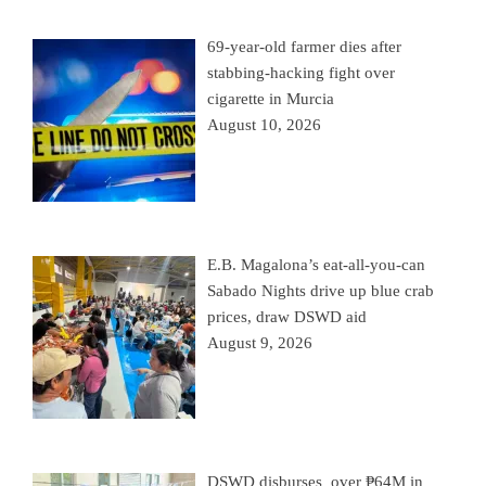
69-year-old farmer dies after
stabbing-hacking fight over
cigarette in Murcia
August 10, 2026
E.B. Magalona’s eat-all-you-can
Sabado Nights drive up blue crab
prices, draw DSWD aid
August 9, 2026
DSWD disburses over ₱64M in