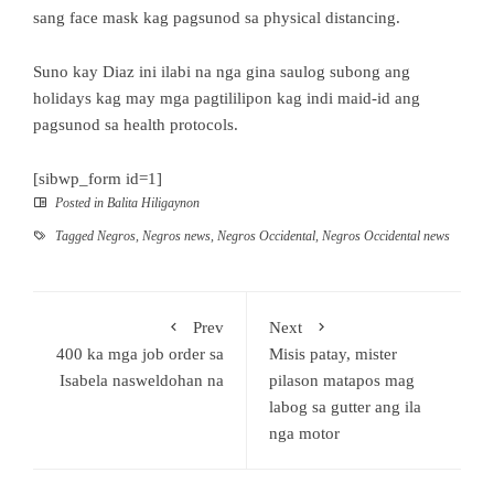
sang face mask kag pagsunod sa physical distancing.
Suno kay Diaz ini ilabi na nga gina saulog subong ang
holidays kag may mga pagtililipon kag indi maid-id ang
pagsunod sa health protocols.
[sibwp_form id=1]
Posted in
Balita Hiligaynon
Tagged
Negros
,
Negros news
,
Negros Occidental
,
Negros Occidental news
Prev
Next
400 ka mga job order sa
Misis patay, mister
Isabela nasweldohan na
pilason matapos mag
labog sa gutter ang ila
nga motor