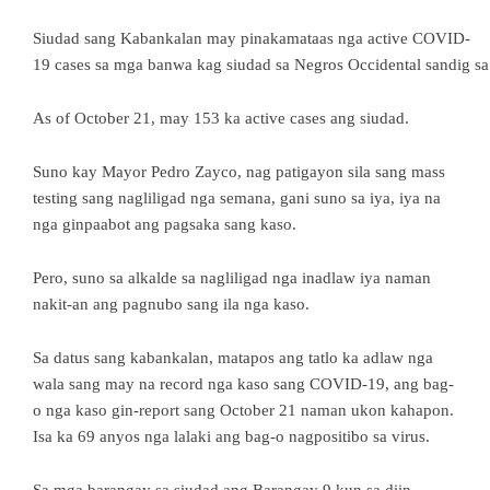
Siudad sang Kabankalan may pinakamataas nga active COVID-
19 cases sa mga banwa kag siudad sa Negros Occidental sandig s
As of October 21, may 153 ka active cases ang siudad.
Suno kay Mayor Pedro Zayco, nag patigayon sila sang mass
testing sang nagliligad nga semana, gani suno sa iya, iya na
nga ginpaabot ang pagsaka sang kaso.
Pero, suno sa alkalde sa nagliligad nga inadlaw iya naman
nakit-an ang pagnubo sang ila nga kaso.
Sa datus sang kabankalan, matapos ang tatlo ka adlaw nga
wala sang may na record nga kaso sang COVID-19, ang bag-
o nga kaso gin-report sang October 21 naman ukon kahapon.
Isa ka 69 anyos nga lalaki ang bag-o nagpositibo sa virus.