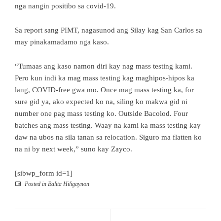
nga nangin positibo sa covid-19.
Sa report sang PIMT, nagasunod ang Silay kag San Carlos sa
may pinakamadamo nga kaso.
“Tumaas ang kaso namon diri kay nag mass testing kami.
Pero kun indi ka mag mass testing kag maghipos-hipos ka
lang, COVID-free gwa mo. Once mag mass testing ka, for
sure gid ya, ako expected ko na, siling ko makwa gid ni
number one pag mass testing ko. Outside Bacolod. Four
batches ang mass testing. Waay na kami ka mass testing kay
daw na ubos na sila tanan sa relocation. Siguro ma flatten ko
na ni by next week,” suno kay Zayco.
[sibwp_form id=1]
Posted in
Balita Hiligaynon