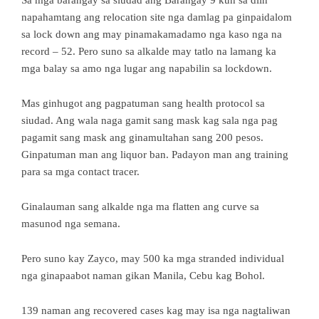
Sa mga barangay sa siudad ang Barangay 9 kun sa diin
napahamtang ang relocation site nga damlag pa ginpaidalom
sa lock down ang may pinamakamadamo nga kaso nga na
record – 52. Pero suno sa alkalde may tatlo na lamang ka
mga balay sa amo nga lugar ang napabilin sa lockdown.
Mas ginhugot ang pagpatuman sang health protocol sa
siudad. Ang wala naga gamit sang mask kag sala nga pag
pagamit sang mask ang ginamultahan sang 200 pesos.
Ginpatuman man ang liquor ban. Padayon man ang training
para sa mga contact tracer.
Ginalauman sang alkalde nga ma flatten ang curve sa
masunod nga semana.
Pero suno kay Zayco, may 500 ka mga stranded individual
nga ginapaabot naman gikan Manila, Cebu kag Bohol.
139 naman ang recovered cases kag may isa nga nagtaliwan