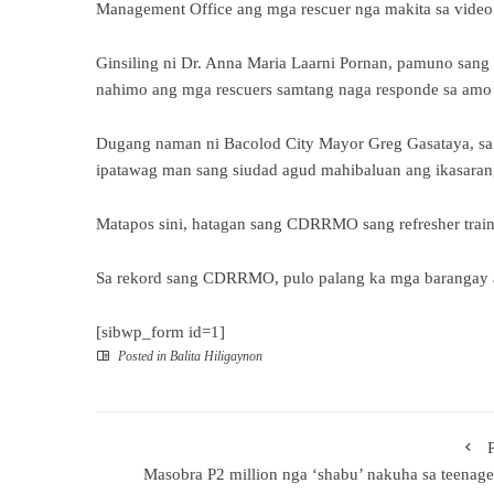
Management Office ang mga rescuer nga makita sa video
Ginsiling ni Dr. Anna Maria Laarni Pornan, pamuno san
nahimo ang mga rescuers samtang naga responde sa amo 
Dugang naman ni Bacolod City Mayor Greg Gasataya, sa
ipatawag man sang siudad agud mahibaluan ang ikasarang
Matapos sini, hatagan sang CDRRMO sang refresher train
Sa rekord sang CDRRMO, pulo palang ka mga barangay 
[sibwp_form id=1]
Posted in
Balita Hiligaynon
Masobra P2 million nga ‘shabu’ nakuha sa teenage