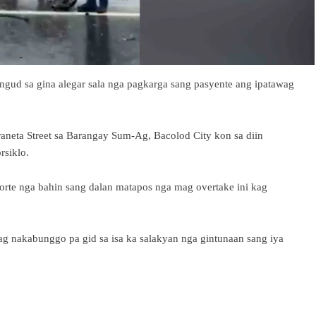
ngud sa gina alegar sala nga pagkarga sang pasyente ang ipatawag
neta Street sa Barangay Sum-Ag, Bacolod City kon sa diin
rsiklo.
Norte nga bahin sang dalan matapos nga mag overtake ini kag
g nakabunggo pa gid sa isa ka salakyan nga gintunaan sang iya