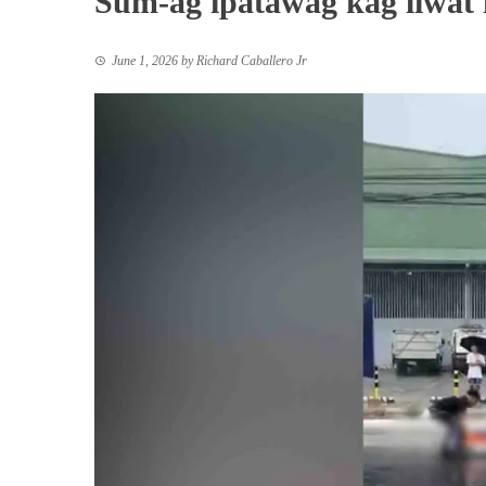
Sum-ag ipatawag kag liwat 
June 1, 2026
by
Richard Caballero Jr