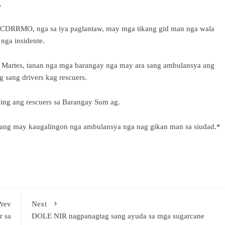
.
g CDRRMO, nga sa iya paglantaw, may mga tikang gid man nga wala
nga insidente.
 Martes, tanan nga mga barangay nga may ara sang ambulansya ang
 sang drivers kag rescuers.
ing ang rescuers sa Barangay Sum ag.
ang may kaugalingon nga ambulansya nga nag gikan man sa siudad.*
Prev
Next
r sa
DOLE NIR nagpanagtag sang ayuda sa mga sugarcane