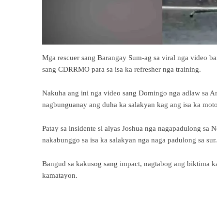
Mga rescuer sang Barangay Sum-ag sa viral nga video ba
sang CDRRMO para sa isa ka refresher nga training.
Nakuha ang ini nga video sang Domingo nga adlaw sa Ara
nagbunguanay ang duha ka salakyan kag ang isa ka moto
Patay sa insidente si alyas Joshua nga nagapadulong sa 
nakabunggo sa isa ka salakyan nga naga padulong sa sur.
Bangud sa kakusog sang impact, nagtabog ang biktima ka
kamatayon.