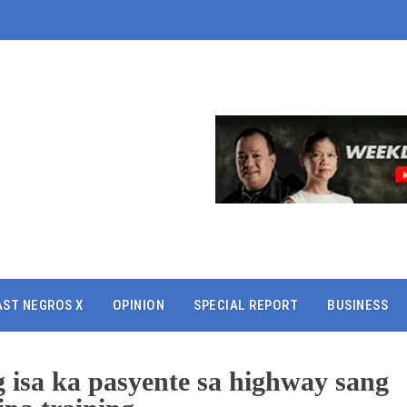
AST NEGROS X
OPINION
SPECIAL REPORT
BUSINESS
 isa ka pasyente sa highway sang