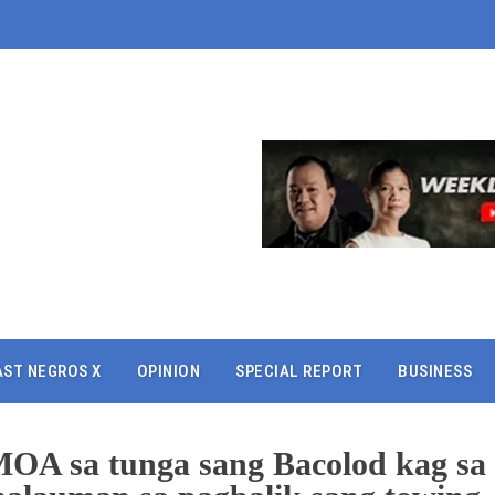
AST NEGROS X
OPINION
SPECIAL REPORT
BUSINESS
MOA sa tunga sang Bacolod kag sa