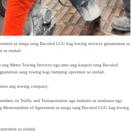
ement sa tunga sang Bacolod LGU kag towing services ginalauman sa
n sa siudad.
ion ang Metro Towing Services nga amo ang kaupod sang Bacolod
gpatuman sang towing kag clamping operation sa siudad.
ation ang towing company.
mmittee on Traffic and Transportation nga mahimo sa madasun nga
ng Memorandum of Agreement sa tunga sang Bacolod LGU kag towing
peration sa siudad.