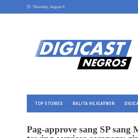
Thursday, August 6
TOP STORIES
BALITA HILIGAYNON
DIGIC
Pag-approve sang SP sang 