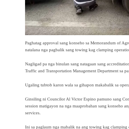
Paghatag approval sang konseho sa Memorandum of Agre
natalana nga pagbalik sang towing kag clamping operatio
Nagligad pa nga binulan sang natagaan sang accreditat
Traffic and Transportation Management Department sa pa
Ugaling tubtob karon wala sa gihapon makabalik sa oper
Ginsiling ni Councilor Al Victor Espino pamuno sang Co
session matigayon na nga maaprobahan sang konseho a
services.
Ini sa paglaum nga mabalik na ang towing kag clamping o