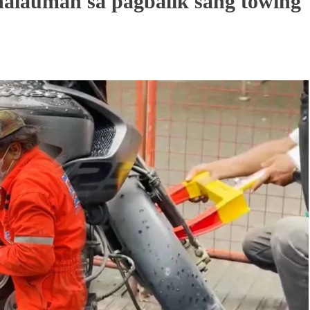
nalauman sa pagbalik sang towing