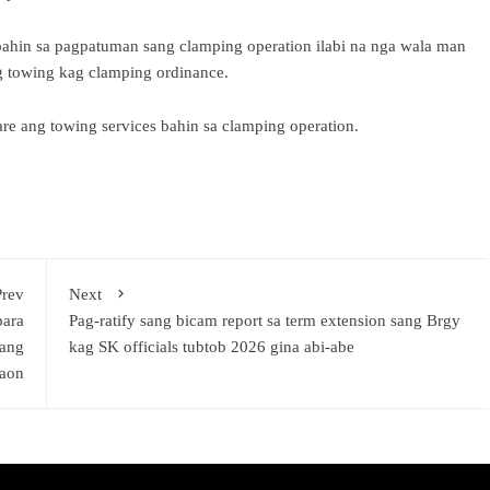
ahin sa pagpatuman sang clamping operation ilabi na nga wala man
 towing kag clamping ordinance.
e ang towing services bahin sa clamping operation.
Prev
Next
para
Pag-ratify sang bicam report sa term extension sang Brgy
sang
kag SK officials tubtob 2026 gina abi-abe
aon