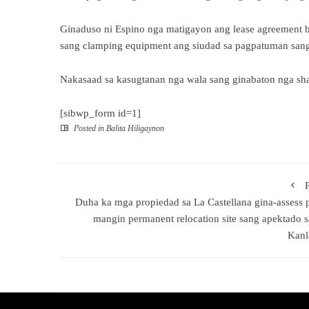
Ginaduso ni Espino nga matigayon ang lease agreement b
sang clamping equipment ang siudad sa pagpatuman sang
Nakasaad sa kasugtanan nga wala sang ginabaton nga shar
[sibwp_form id=1]
Posted in
Balita Hiligaynon
Duha ka mga propiedad sa La Castellana gina-assess 
mangin permanent relocation site sang apektado 
Kanl