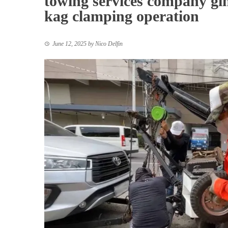
towing services company gi
kag clamping operation
June 12, 2025
by
Nico Delfin