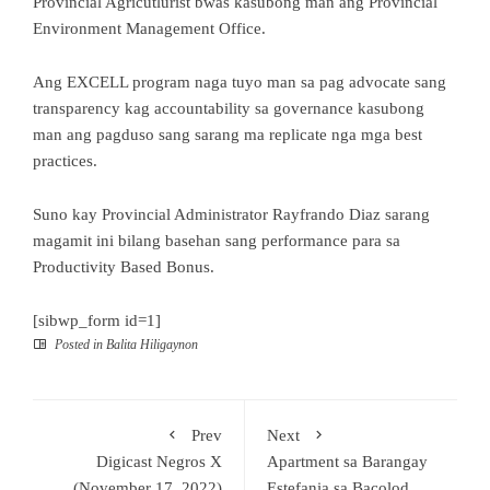
Provincial Agricutlurist bwas kasubong man ang Provincial
Environment Management Office.
Ang EXCELL program naga tuyo man sa pag advocate sang
transparency kag accountability sa governance kasubong
man ang pagduso sang sarang ma replicate nga mga best
practices.
Suno kay Provincial Administrator Rayfrando Diaz sarang
magamit ini bilang basehan sang performance para sa
Productivity Based Bonus.
[sibwp_form id=1]
Posted in
Balita Hiligaynon
Prev
Next
Digicast Negros X
Apartment sa Barangay
(November 17, 2022)
Estefania sa Bacolod