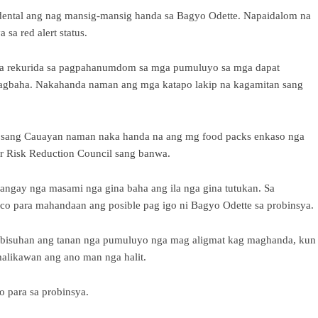
dental ang nag mansig-mansig handa sa Bagyo Odette. Napaidalom na
sa red alert status.
nga rekurida sa pagpahanumdom sa mga pumuluyo sa mga dapat
pagbaha. Nakahanda naman ang mga katapo lakip na kagamitan sang
 sang Cauayan naman naka handa na ang mg food packs enkaso nga
er Risk Reduction Council sang banwa.
ngay nga masami nga gina baha ang ila nga gina tutukan. Sa
co para mahandaan ang posible pag igo ni Bagyo Odette sa probinsya.
a abisuhan ang tanan nga pumuluyo nga mag aligmat kag maghanda, kun
alikawan ang ano man nga halit.
 para sa probinsya.