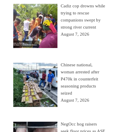
Cadiz cop drowns while
trying to rescue
companions swept by
strong river current
August 7, 2026
Chinese national,
woman arrested after
P470k in counterfeit
seasoning products
seized
August 7, 2026
NegOcc hog raisers
seek floor prices as ASF