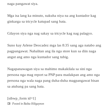
naga pangawat siya.
Mga isa lang ka minuto, nakuha niya na ang kuntador kag
ginkarga sa tricycle katupad sang bata.
Gilayon siya nga nag sakay sa tricycle kag nag palagyo.
Suno kay Arlene Deocadez mga las 8:35 sang aga natabo ang
pagpangawat. Nahalitan ang ila nga store kun sa diin naga
angut ang amo nga kuntador sang tubig.
Nagapanawagan siya sa mahimo makakilala sa sini nga
persona nga mag report sa PNP para madakpan ang amo nga
persona nga wala naga pang duha-duha magpangawat bisan
sa atubang pa sang bata.
[sibwp_form id=1]
Posted in
Balita Hiligaynon