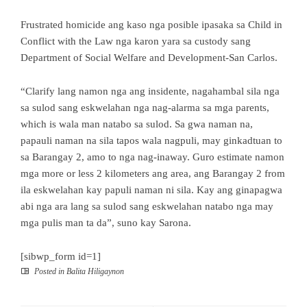
Frustrated homicide ang kaso nga posible ipasaka sa Child in
Conflict with the Law nga karon yara sa custody sang
Department of Social Welfare and Development-San Carlos.
“Clarify lang namon nga ang insidente, nagahambal sila nga
sa sulod sang eskwelahan nga nag-alarma sa mga parents,
which is wala man natabo sa sulod. Sa gwa naman na,
papauli naman na sila tapos wala nagpuli, may ginkadtuan to
sa Barangay 2, amo to nga nag-inaway. Guro estimate namon
mga more or less 2 kilometers ang area, ang Barangay 2 from
ila eskwelahan kay papuli naman ni sila. Kay ang ginapagwa
abi nga ara lang sa sulod sang eskwelahan natabo nga may
mga pulis man ta da”, suno kay Sarona.
[sibwp_form id=1]
Posted in
Balita Hiligaynon