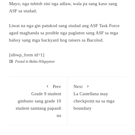
Mayo, nga tubtob sini nga adlaw, wala pa sang kaso sang
ASF sa siudad.
Liwat na nga gin patukod sang siudad ang ASF Task Force
agud maghanda sa posible nga paglaton sang ASF sa mga
baboy sang mga backyard hog raisers sa Bacolod.
[sibwp_form id=1]
Posted in
Balita Hiligaynon
Prev
Next
Grade 9 student
La Castellana may
ginbuno sang grade 10
checkpoint na sa mga
student samtang papauli
boundary
na