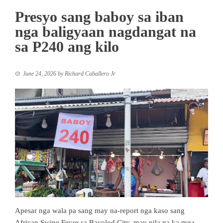
Presyo sang baboy sa iban
nga baligyaan nagdangat na
sa P240 ang kilo
June 24, 2026
by
Richard Caballero Jr
Apesar nga wala pa sang may na-report nga kaso sang
African Swine Fever sa Bacolod City, may pila na ka mga