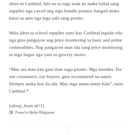
abiso ni Cardinal, labi na sa mga wala pa maka bakal sang
supplies nga i-avail ang mga bundle promos bangud maka
kinot sa amo nga mga sahi sang promo.
Wala labot sa school supplies suno kay Cardinal regular nila
nga gina patigayon ang price monitoring sa basic and prime
commodities. Nag patigayon man sila sang price monitoring
sa mga bugas nga yara sa grocery stores.
“May ara man kita gani iban naga promo. Mga bundles. For
our consumers, our buyers, gina recommend na naton.
Siempre maka less da sila. May mga aman-aman bala”, suno
Cardinal.*
[sibwp_form id=1]
Posted in
Balita Hiligaynon