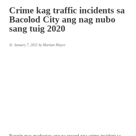
Crime kag traffic incidents sa
Bacolod City ang nag nubo
sang tuig 2020
January 7, 2021
by
Martian Muyco
Nangin mas madyutay ang na record nga crime incident sa