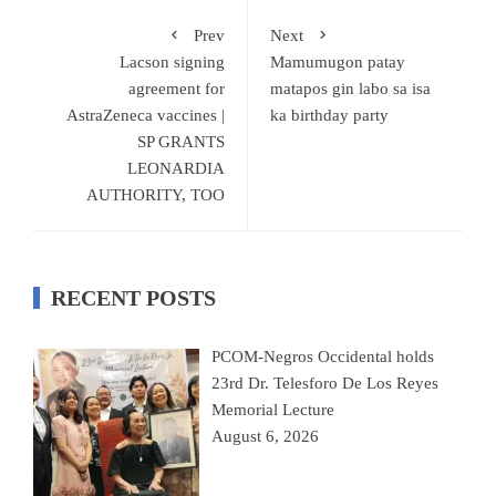
Prev
Next
Lacson signing
Mamumugon patay
agreement for
matapos gin labo sa isa
AstraZeneca vaccines |
ka birthday party
SP GRANTS
LEONARDIA
AUTHORITY, TOO
RECENT POSTS
PCOM-Negros Occidental holds
23rd Dr. Telesforo De Los Reyes
Memorial Lecture
August 6, 2026