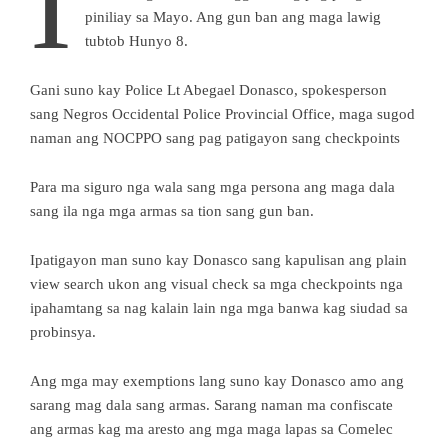
I
piniliay sa Mayo. Ang gun ban ang maga lawig
tubtob Hunyo 8.
Gani suno kay Police Lt Abegael Donasco, spokesperson
sang Negros Occidental Police Provincial Office, maga sugod
naman ang NOCPPO sang pag patigayon sang checkpoints
Para ma siguro nga wala sang mga persona ang maga dala
sang ila nga mga armas sa tion sang gun ban.
Ipatigayon man suno kay Donasco sang kapulisan ang plain
view search ukon ang visual check sa mga checkpoints nga
ipahamtang sa nag kalain lain nga mga banwa kag siudad sa
probinsya.
Ang mga may exemptions lang suno kay Donasco amo ang
sarang mag dala sang armas. Sarang naman ma confiscate
ang armas kag ma aresto ang mga maga lapas sa Comelec