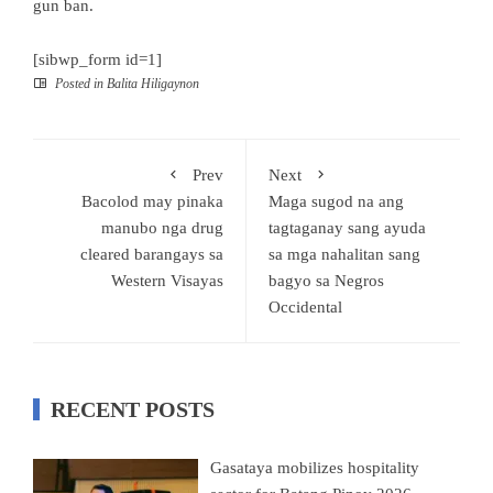
gun ban.
[sibwp_form id=1]
Posted in
Balita Hiligaynon
Prev
Next
Bacolod may pinaka
Maga sugod na ang
manubo nga drug
tagtaganay sang ayuda
cleared barangays sa
sa mga nahalitan sang
Western Visayas
bagyo sa Negros
Occidental
RECENT POSTS
Gasataya mobilizes hospitality