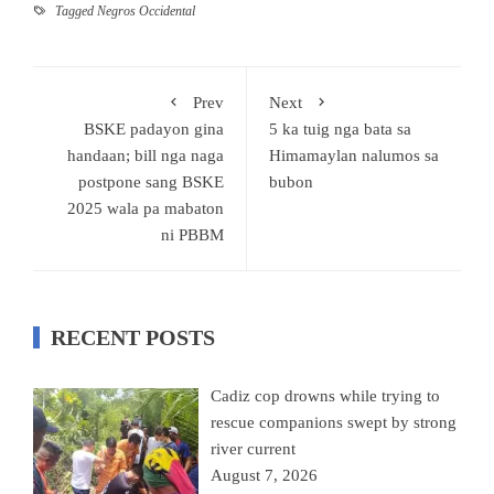
Tagged
Negros Occidental
Prev
Next
BSKE padayon gina
5 ka tuig nga bata sa
handaan; bill nga naga
Himamaylan nalumos sa
postpone sang BSKE
bubon
2025 wala pa mabaton
ni PBBM
RECENT POSTS
Cadiz cop drowns while trying to
rescue companions swept by strong
river current
August 7, 2026