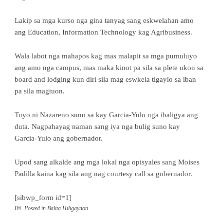
Lakip sa mga kurso nga gina tanyag sang eskwelahan amo
ang Education, Information Technology kag Agribusiness.
Wala labot nga mahapos kag mas malapit sa mga pumuluyo
ang amo nga campus, mas maka kinot pa sila sa plete ukon sa
board and lodging kun diri sila mag eswkela tigaylo sa iban
pa sila magtuon.
Tuyo ni Nazareno suno sa kay Garcia-Yulo nga ibaligya ang
duta. Nagpahayag naman sang iya nga bulig suno kay
Garcia-Yulo ang gobernador.
Upod sang alkalde ang mga lokal nga opisyales sang Moises
Padilla kaina kag sila ang nag courtesy call sa gobernador.
[sibwp_form id=1]
Posted in
Balita Hiligaynon