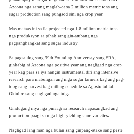
Azcona nga sarang maglab-ot sa 2 million metric tons ang
sugar production sang pungsod sini nga crop year.
Mas mataas ini sa ila projected nga 1.8 million metric tons
nga produksyon sa pihak sang gin-atubang nga
pagpanghangkat sang sugar industry.
Sa pagsaulog sang 39th Founding Anniversay sang SRA,
ginkabig ni Azcona nga positive year ang nagligad nga crop
year kag para sa iya nangin instrumental diri ang intensive
research para mabuligan ang mga sugar farmers kag ang pag-
idog sang harvest kag milling schedule sa Agosto tubtob
Oktubre sang nagligad nga tuig.
Gindugang niya nga pinaagi sa research napasangkad ang
production paagi sa mga high-yielding cane varieties.
Nagligad lang man nga bulan sang ginpang-atake sang peste