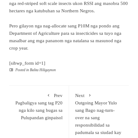
nga red-striped soft scale insects ukon RSSI ang masobra 500
hectares nga katubuhan sa Northern Negros.
Pero gilayon nga nag-allocate sang P10M nga pondo ang
Department of Agriculture para sa insecticides sa tuyo nga
masalbar ang mga pananom nga natalana sa masunod nga
crop year.
[sibwp_form id=1]
Posted in
Balita Hiligaynon
Prev
Next
Pagbaligya sang tag P20
Outgoing Mayor Yulo
nga kilo sang bugas sa
sang Bago nag-turn-
Pulupandan ginpaisol
over na sang
responsibilidad sa
padumala sa siudad kay