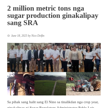
2 million metric tons nga
sugar production ginakalipay
sang SRA
June 18, 2025
by
Nico Delfin
Sa pihak sang halit sang El Nino sa tinalikdan nga crop year,
ginakalipay ni Sugar Regulatory Administrator Pablo Luis