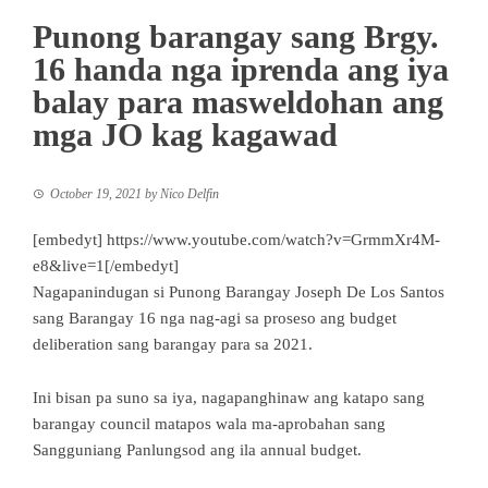
Punong barangay sang Brgy.
16 handa nga iprenda ang iya
balay para masweldohan ang
mga JO kag kagawad
October 19, 2021
by
Nico Delfin
[embedyt] https://www.youtube.com/watch?v=GrmmXr4M-
e8&live=1[/embedyt]
Nagapanindugan si Punong Barangay Joseph De Los Santos
sang Barangay 16 nga nag-agi sa proseso ang budget
deliberation sang barangay para sa 2021.
Ini bisan pa suno sa iya, nagapanghinaw ang katapo sang
barangay council matapos wala ma-aprobahan sang
Sangguniang Panlungsod ang ila annual budget.