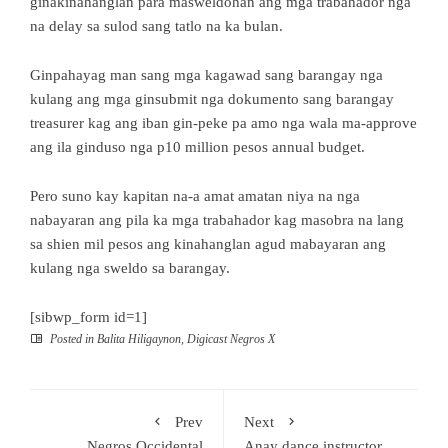
ginakinahanglan para masweldohan ang mga trabahador nga
na delay sa sulod sang tatlo na ka bulan.
Ginpahayag man sang mga kagawad sang barangay nga
kulang ang mga ginsubmit nga dokumento sang barangay
treasurer kag ang iban gin-peke pa amo nga wala ma-approve
ang ila ginduso nga p10 million pesos annual budget.
Pero suno kay kapitan na-a amat amatan niya na nga
nabayaran ang pila ka mga trabahador kag masobra na lang
sa shien mil pesos ang kinahanglan agud mabayaran ang
kulang nga sweldo sa barangay.
[sibwp_form id=1]
Posted in
Balita Hiligaynon
,
Digicast Negros X
Prev
Next
Negros Occidental
Anay dance instructor