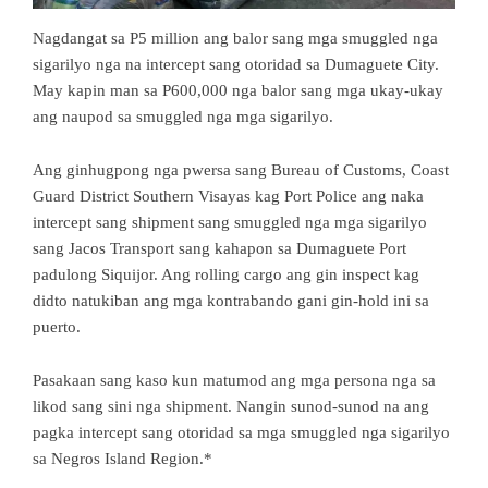
Nagdangat sa P5 million ang balor sang mga smuggled nga
sigarilyo nga na intercept sang otoridad sa Dumaguete City.
May kapin man sa P600,000 nga balor sang mga ukay-ukay
ang naupod sa smuggled nga mga sigarilyo.
Ang ginhugpong nga pwersa sang Bureau of Customs, Coast
Guard District Southern Visayas kag Port Police ang naka
intercept sang shipment sang smuggled nga mga sigarilyo
sang Jacos Transport sang kahapon sa Dumaguete Port
padulong Siquijor. Ang rolling cargo ang gin inspect kag
didto natukiban ang mga kontrabando gani gin-hold ini sa
puerto.
Pasakaan sang kaso kun matumod ang mga persona nga sa
likod sang sini nga shipment. Nangin sunod-sunod na ang
pagka intercept sang otoridad sa mga smuggled nga sigarilyo
sa Negros Island Region.*