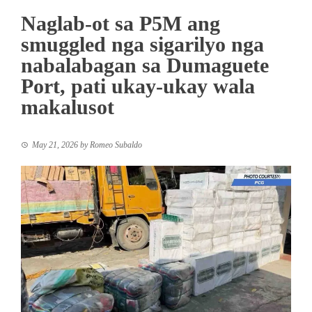
Naglab-ot sa P5M ang
smuggled nga sigarilyo nga
nabalabagan sa Dumaguete
Port, pati ukay-ukay wala
makalusot
May 21, 2026
by
Romeo Subaldo