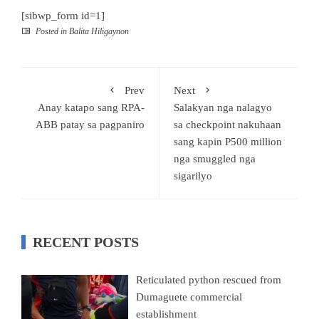
[sibwp_form id=1]
Posted in
Balita Hiligaynon
Prev
Next
Anay katapo sang RPA-
Salakyan nga nalagyo
ABB patay sa pagpaniro
sa checkpoint nakuhaan
sang kapin P500 million
nga smuggled nga
sigarilyo
RECENT POSTS
Reticulated python rescued from
Dumaguete commercial
establishment