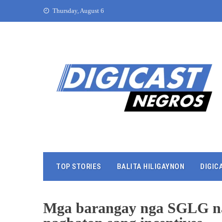
Thursday, August 6
TOP STORIES
BALITA HILIGAYNON
DIGIC
Mga barangay nga SGLG nat