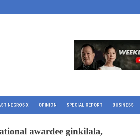
AST NEGROS X
OPINION
SPECIAL REPORT
BUSINESS
ional awardee ginkilala,