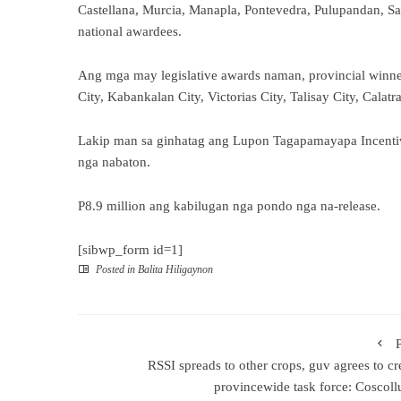
Castellana, Murcia, Manapla, Pontevedra, Pulupandan, Sag
national awardees.
Ang mga may legislative awards naman, provincial winner
City, Kabankalan City, Victorias City, Talisay City, Calat
Lakip man sa ginhatag ang Lupon Tagapamayapa Incentive
nga nabaton.
P8.9 million ang kabilugan nga pondo nga na-release.
[sibwp_form id=1]
Posted in
Balita Hiligaynon
RSSI spreads to other crops, guv agrees to cr
provincewide task force: Coscoll