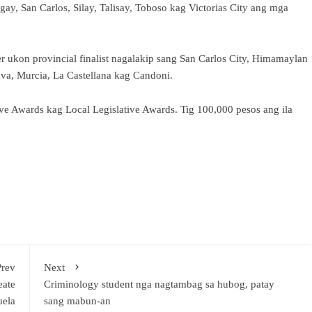
ay, San Carlos, Silay, Talisay, Toboso kag Victorias City ang mga
 ukon provincial finalist nagalakip sang San Carlos City, Himamaylan
rava, Murcia, La Castellana kag Candoni.
 Awards kag Local Legislative Awards. Tig 100,000 pesos ang ila
Prev
Next
eate
Criminology student nga nagtambag sa hubog, patay
uela
sang mabun-an