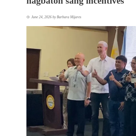
nagbaton sang incentives
June 24, 2026
by
Barbara Mijares