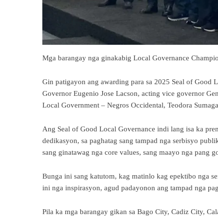
Mga barangay nga ginakabig Local Governance Champions
Gin patigayon ang awarding para sa 2025 Seal of Good
Governor Eugenio Jose Lacson, acting vice governor Gen
Local Government – Negros Occidental, Teodora Sumaga
Ang Seal of Good Local Governance indi lang isa ka pre
dedikasyon, sa paghatag sang tampad nga serbisyo publik
sang ginatawag nga core values, sang maayo nga pang g
Bunga ini sang katutom, kag matinlo kag epektibo nga 
ini nga inspirasyon, agud padayonon ang tampad nga pag
Pila ka mga barangay gikan sa Bago City, Cadiz City, Cal