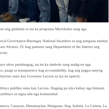
 ang ginkilala sa isa ka programa Miyerkules sang aga.
 Local Governance-Barangay National Awardees sa pag panguna nanday
aro Alvarez, IV, kag pamuno sang Department of the Interior ang
ysay.
myo ukon pasidungog, isa ini ka simbolo sang malig-on nga
o, paagi sa transparency kag accountability, kag ang pagpa-sanyog
obyerno suno kay Governor Lacson sa iya na speech.
serbisyo publiko suno kay Lacson. Dugang pa niya kabay nga himuon
serbisyo sa tagsa nila nga komunidad.
atrava, Cauayan, Himamaylan, Hinigaran, Ilog, Isabela, La Carlota, La