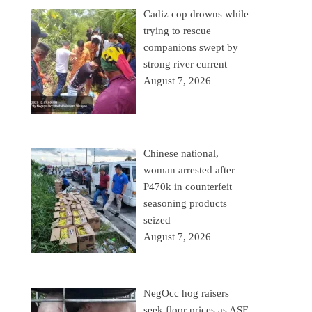
Cadiz cop drowns while
trying to rescue
companions swept by
strong river current
August 7, 2026
Chinese national,
woman arrested after
P470k in counterfeit
seasoning products
seized
August 7, 2026
NegOcc hog raisers
seek floor prices as ASF