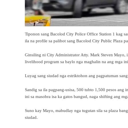
Tiponon sang Bacolod City Police Office Station 1 kag 
ila na profile sa palibot sang Bacolod City Public Plaza p
Ginsiling ni City Administrator Atty. Mark Steven Mayo, 
livelihood program sa baylo nga maghalin na ang mga ini
Luyag sang siudad nga estriktohon ang pagpatuman sang 
Sandig sa ila pagpang-usisa, 500 tubto 1,500 pesos ang 
ini sa masobra isa ka gatos bangud, naga shifting ang mga
Suno kay Mayo, mabudlay nga tugutan sila sa plaza bangu
siudad.