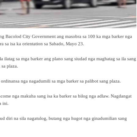
sang Bacolod City Government ang masobra sa 100 ka mga barker nga
ara sa isa ka orientation sa Sabado, Mayo 23.
ila ilatag sa mga barker ang plano sang siudad nga maghatag sa ila sang
 sa plaza.
ordinansa nga nagadumili sa mga barker sa palibot sang plaza.
income nga makuha sang isa ka barker sa bilog nga adlaw. Nagdangat
 ini.
d diri na sila nagatulog, butang nga hugot nga ginadumilian sang