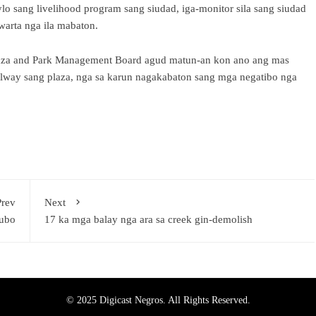
o sang livelihood program sang siudad, iga-monitor sila sang siudad
arta nga ila mabaton.
Plaza and Park Management Board agud matun-an kon ano ang mas
hilway sang plaza, nga sa karun nagakabaton sang mga negatibo nga
Prev
Next
nubo
17 ka mga balay nga ara sa creek gin-demolish
© 2025 Digicast Negros. All Rights Reserved.