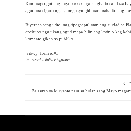
Kon magsugot ang mga barker nga maghalin sa plaza bayl
agud ma siguro nga sa negosyo gid man makadto ang kuw
Biyernes sang udto, nagkipagsapul man ang siudad sa 
epektibo nga tikang agud mapa bilin ang katinlo kag ka
komento gikan sa publiko.
[sibwp_form id=1]
Posted in
Balita Hiligaynon
Balayran sa kuryente para sa bulan sang Mayo maga