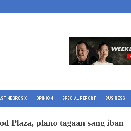
AST NEGROS X
OPINION
SPECIAL REPORT
BUSINESS
od Plaza, plano tagaan sang iban