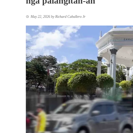
nga palangitan-an
May 22, 2026
by
Richard Caballero Jr