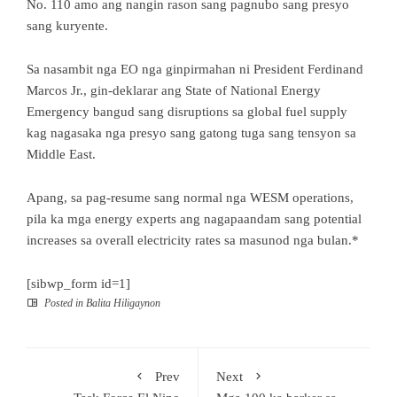
No. 110 amo ang nangin rason sang pagnubo sang presyo
sang kuryente.
Sa nasambit nga EO nga ginpirmahan ni President Ferdinand
Marcos Jr., gin-deklarar ang State of National Energy
Emergency bangud sang disruptions sa global fuel supply
kag nagasaka nga presyo sang gatong tuga sang tensyon sa
Middle East.
Apang, sa pag-resume sang normal nga WESM operations,
pila ka mga energy experts ang nagapaandam sang potential
increases sa overall electricity rates sa masunod nga bulan.*
[sibwp_form id=1]
Posted in
Balita Hiligaynon
Prev
Next