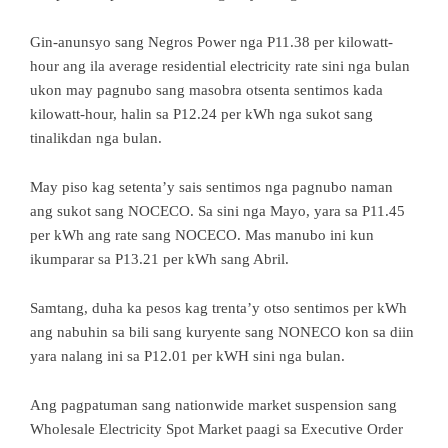
Gin-anunsyo sang Negros Power nga P11.38 per kilowatt-
hour ang ila average residential electricity rate sini nga bulan
ukon may pagnubo sang masobra otsenta sentimos kada
kilowatt-hour, halin sa P12.24 per kWh nga sukot sang
tinalikdan nga bulan.
May piso kag setenta’y sais sentimos nga pagnubo naman
ang sukot sang NOCECO. Sa sini nga Mayo, yara sa P11.45
per kWh ang rate sang NOCECO. Mas manubo ini kun
ikumparar sa P13.21 per kWh sang Abril.
Samtang, duha ka pesos kag trenta’y otso sentimos per kWh
ang nabuhin sa bili sang kuryente sang NONECO kon sa diin
yara nalang ini sa P12.01 per kWH sini nga bulan.
Ang pagpatuman sang nationwide market suspension sang
Wholesale Electricity Spot Market paagi sa Executive Order