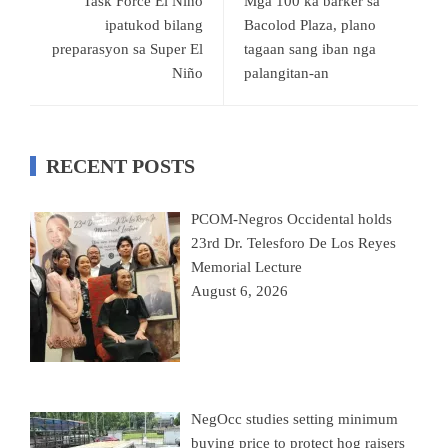
Task Force El Nino
Mga 100 ka barker sa
ipatukod bilang
Bacolod Plaza, plano
preparasyon sa Super El
tagaan sang iban nga
Niño
palangitan-an
RECENT POSTS
PCOM-Negros Occidental holds
23rd Dr. Telesforo De Los Reyes
Memorial Lecture
August 6, 2026
NegOcc studies setting minimum
buying price to protect hog raisers