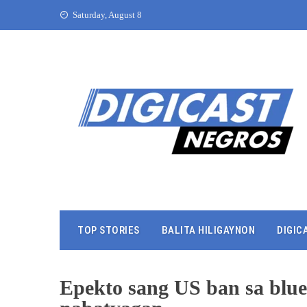
Saturday, August 8
TOP STORIES
BALITA HILIGAYNON
DIGIC
Epekto sang US ban sa blu