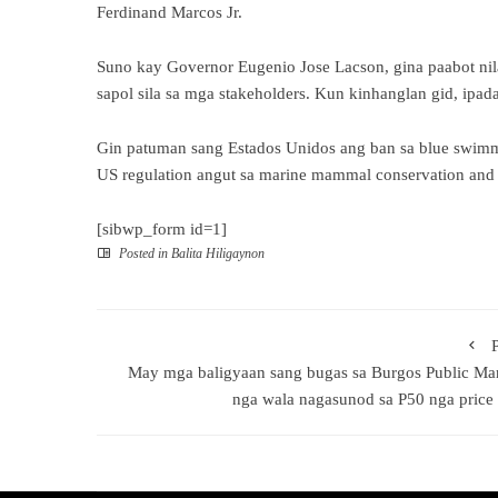
Ferdinand Marcos Jr.
Suno kay Governor Eugenio Jose Lacson, gina paabot ni
sapol sila sa mga stakeholders. Kun kinhanglan gid, ipada
Gin patuman sang Estados Unidos ang ban sa blue swimm
US regulation angut sa marine mammal conservation and f
[sibwp_form id=1]
Posted in
Balita Hiligaynon
May mga baligyaan sang bugas sa Burgos Public Ma
nga wala nagasunod sa P50 nga price