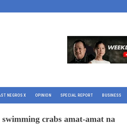
AST NEGROS X
OPINION
SPECIAL REPORT
BUSINESS
e swimming crabs amat-amat na