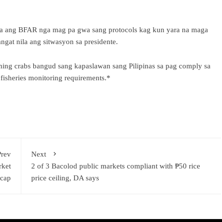
la ang BFAR nga mag pa gwa sang protocols kag kun yara na maga
ngat nila ang sitwasyon sa presidente.
ing crabs bangud sang kapaslawan sang Pilipinas sa pag comply sa
isheries monitoring requirements.*
Prev
Next
rket
2 of 3 Bacolod public markets compliant with ₱50 rice
 cap
price ceiling, DA says