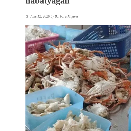
nabatyagan
June 12, 2026
by
Barbara Mijares