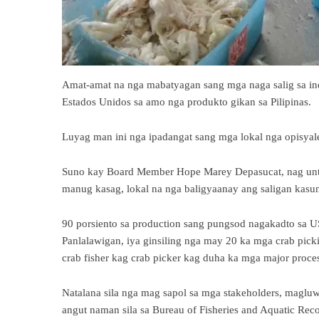
Amat-amat na nga mabatyagan sang mga naga salig sa in
Estados Unidos sa amo nga produkto gikan sa Pilipinas.
Luyag man ini nga ipadangat sang mga lokal nga opisyale
Suno kay Board Member Hope Marey Depasucat, nag unta
manug kasag, lokal na nga baligyaanay ang saligan kas
90 porsiento sa production sang pungsod nagakadto sa U
Panlalawigan, iya ginsiling nga may 20 ka mga crab picki
crab fisher kag crab picker kag duha ka mga major proces
Natalana sila nga mag sapol sa mga stakeholders, maglu
angut naman sila sa Bureau of Fisheries and Aquatic Rec