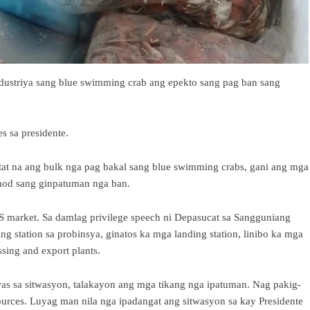
dustriya sang blue swimming crab ang epekto sang pag ban sang
s sa presidente.
t na ang bulk nga pag bakal sang blue swimming crabs, gani ang mga
unod sang ginpatuman nga ban.
S market. Sa damlag privilege speech ni Depasucat sa Sangguniang
ng station sa probinsya, ginatos ka mga landing station, linibo ka mga
sing and export plants.
was sa sitwasyon, talakayon ang mga tikang nga ipatuman. Nag pakig-
ources. Luyag man nila nga ipadangat ang sitwasyon sa kay Presidente