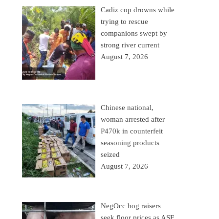
Cadiz cop drowns while
trying to rescue
companions swept by
strong river current
August 7, 2026
Chinese national,
woman arrested after
P470k in counterfeit
seasoning products
seized
August 7, 2026
NegOcc hog raisers
seek floor prices as ASF