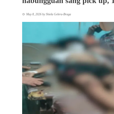
nabungguan sang pick up, 
May 8, 2026
by
Shiela Gelera-Braga