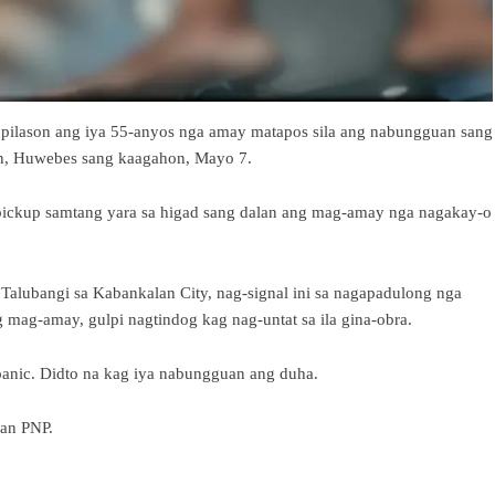
pilason ang iya 55-anyos nga amay matapos sila ang nabungguan sang
an, Huwebes sang kaagahon, Mayo 7.
pickup samtang yara sa higad sang dalan ang mag-amay nga nagakay-o
 Talubangi sa Kabankalan City, nag-signal ini sa nagapadulong nga
mag-amay, gulpi nagtindog kag nag-untat sa ila gina-obra.
panic. Didto na kag iya nabungguan ang duha.
gan PNP.