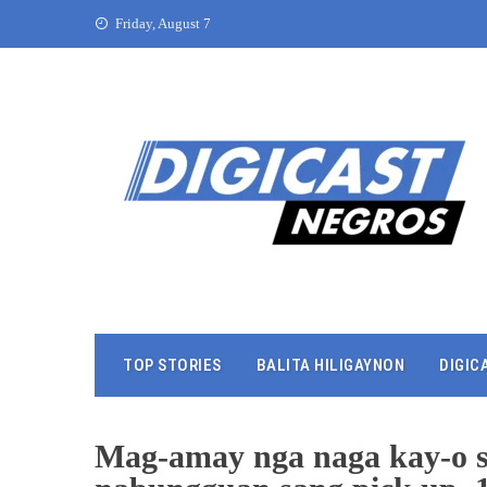
Friday, August 7
TOP STORIES
BALITA HILIGAYNON
DIGIC
Mag-amay nga naga kay-o sa