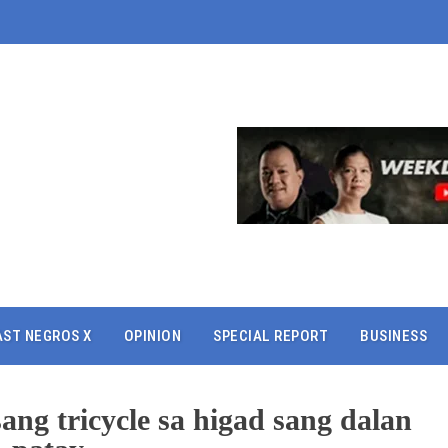
AST NEGROS X
OPINION
SPECIAL REPORT
BUSINESS
ng tricycle sa higad sang dalan