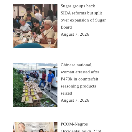
Sugar groups back
SIDA reforms but split
over expansion of Sugar
Board
August 7, 2026
Chinese national,
woman arrested after
P470k in counterfeit
seasoning products
seized
August 7, 2026
PCOM-Negros
Occidental holds 23rd