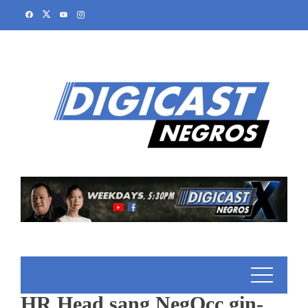
HR Head sang NegOcc gin-