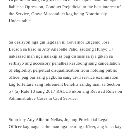
liable sa Opression, Conduct Prejudicial to the best interest of
the Service, Grave Misconduct kag being Notoriously
Undesirable.
Sa desisyon nga gin lagdaan ni Governor Eugenio Jose
Lacson sa kaso ni Atty Anabelle Palic, sadtong Hunyo 17,
nakasaad man nga nalakip sa pag dismiss sa iya gikan sa
serbisyo ang accessory penalties kasubong sang cancellation
of eligibility, perpetual disqualification from holding public
office, pag bar sang pagkuha sang civil service examination
kag forfeiture sang retirement benefits sandig man sa Section
57 (a) Rule 10 sang 2017 RACCS ukon ang Revised Rules on
Administrative Cases in Civil Service.
Suno kay Atty Alberto Nellas, Jr., ang Provincial Legal
Officer kag naga serbe man nga hearing officer, ang kaso kay