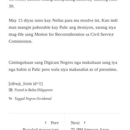
30.
May 15 diyas suno kay Nellas para ma resolve ini. Kun indi
man mangin paborable kay Palic ang desisyon, sarang siya
mag-file sang Motion for Reconsideration sa Civil Service
Commission.
Gintinguhaan sang Digicast Negros nga makuhaan sang iya
nga bahin si Palic pero wala siya makasabat as of presstime.
[sibwp_form id=1]
Posted in
Balita Hiligaynon
Tagged
Negros Occidental
Prev
Next
Bacolod mayor taps
TLJPH himuon Apex