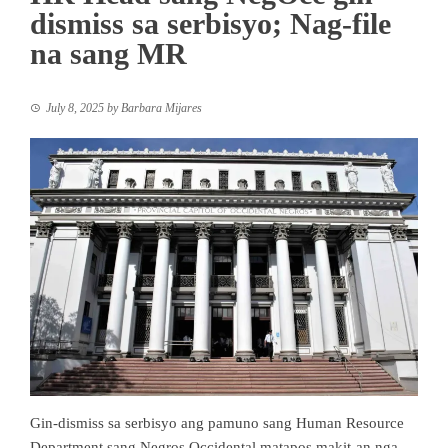
dismiss sa serbisyo; Nag-file
na sang MR
July 8, 2025
by
Barbara Mijares
Gin-dismiss sa serbisyo ang pamuno sang Human Resource
Department sang Negros Occidental matapos makit-an nga