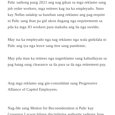
Palic sadtong pang 2021 ang nag gikan sa mga reklamo sang
job order workers, mga retirees kag isa ka empleyado. Suno
kay Nellas nalakip sa basehan sang reklamo ang pag-require
ni Palic sang iban pa gid ukon dugang nga requirements sa
pila ka mga JO workers para makuha ang ila nga sweldo.
May isa ka empleyado nga nag reklamo nga wala ginkilala ni
Palic ang iya nga leave sang tion sang pandemic.
May pila man ka retirees nga nagreklamo sang kabudlayan sa
pag hatag sang clearance sa ila para sa ila nga retirement pay.
Ang mga reklamo ang gin-consolidate sang Progressive
Alliance of Capitol Employees.
Nag-file sang Motion for Reconsideration si Palic kay
Governor Lacson bilang disciplining authority sadtong June