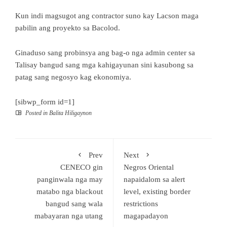
Kun indi magsugot ang contractor suno kay Lacson maga
pabilin ang proyekto sa Bacolod.
Ginaduso sang probinsya ang bag-o nga admin center sa
Talisay bangud sang mga kahigayunan sini kasubong sa
patag sang negosyo kag ekonomiya.
[sibwp_form id=1]
Posted in
Balita Hiligaynon
Prev
Next
CENECO gin
Negros Oriental
panginwala nga may
napaidalom sa alert
matabo nga blackout
level, existing border
bangud sang wala
restrictions
mabayaran nga utang
magapadayon