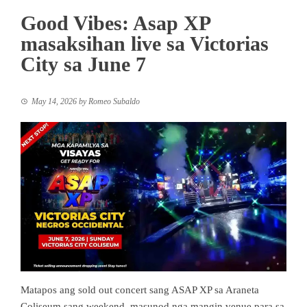
Good Vibes: Asap XP
masaksihan live sa Victorias
City sa June 7
May 14, 2026
by
Romeo Subaldo
Matapos ang sold out concert sang ASAP XP sa Araneta
Coliseum sang weekend, masunod nga mangin venue para sa