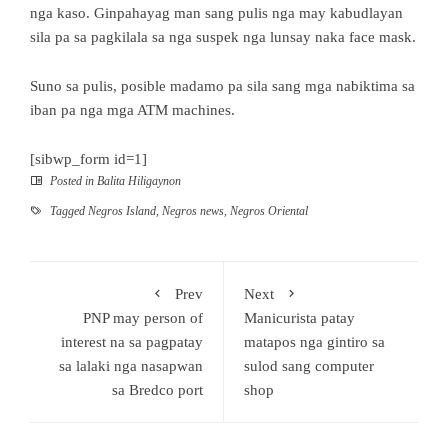
nga kaso. Ginpahayag man sang pulis nga may kabudlayan
sila pa sa pagkilala sa nga suspek nga lunsay naka face mask.
Suno sa pulis, posible madamo pa sila sang mga nabiktima sa
iban pa nga mga ATM machines.
[sibwp_form id=1]
Posted in
Balita Hiligaynon
Tagged
Negros Island
,
Negros news
,
Negros Oriental
Prev
Next
PNP may person of
Manicurista patay
interest na sa pagpatay
matapos nga gintiro sa
sa lalaki nga nasapwan
sulod sang computer
sa Bredco port
shop