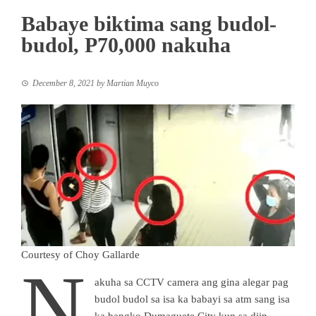
Babaye biktima sang budol-
budol, P70,000 nakuha
December 8, 2021
by
Martian Muyco
Courtesy of Choy Gallarde
N
akuha sa CCTV camera ang gina alegar pag
budol budol sa isa ka babayi sa atm sang isa
ka bangko Dumaguete City kun sa diin