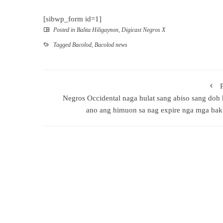
[sibwp_form id=1]
Posted in
Balita Hiligaynon
,
Digicast Negros X
Tagged
Bacolod
,
Bacolod news
Negros Occidental naga hulat sang abiso sang doh
ano ang himuon sa nag expire nga mga ba