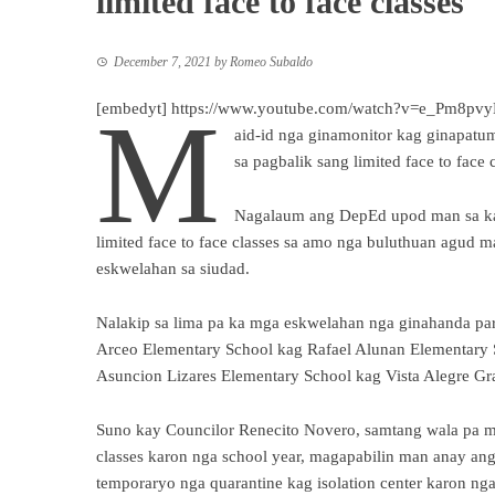
limited face to face classes
December 7, 2021
by
Romeo Subaldo
M
[embedyt] https://www.youtube.com/watch?v=e_Pm8pv
aid-id nga ginamonitor kag ginapatu
sa pagbalik sang limited face to face
Nagalaum ang DepEd upod man sa kat
limited face to face classes sa amo nga buluthuan agud m
eskwelahan sa siudad.
Nalakip sa lima pa ka mga eskwelahan nga ginahanda para 
Arceo Elementary School kag Rafael Alunan Elementary S
Asuncion Lizares Elementary School kag Vista Alegre G
Suno kay Councilor Renecito Novero, samtang wala pa ma
classes karon nga school year, magapabilin man anay ang
temporaryo nga quarantine kag isolation center karon ng