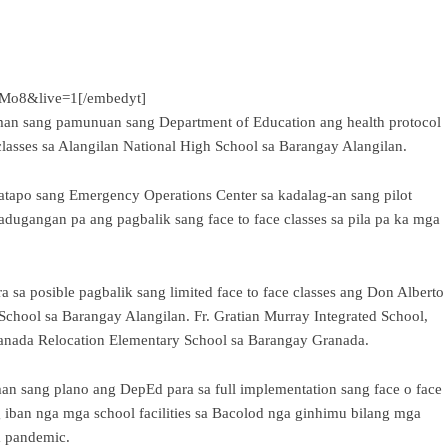
yMo8&live=1[/embedyt]
man sang pamunuan sang Department of Education ang health protocol
 classes sa Alangilan National High School sa Barangay Alangilan.
apo sang Emergency Operations Center sa kadalag-an sang pilot
adugangan pa ang pagbalik sang face to face classes sa pila pa ka mga
sa posible pagbalik sang limited face to face classes ang Don Alberto
chool sa Barangay Alangilan. Fr. Gratian Murray Integrated School,
ranada Relocation Elementary School sa Barangay Granada.
n sang plano ang DepEd para sa full implementation sang face o face
 iban nga mga school facilities sa Bacolod nga ginhimu bilang mga
a pandemic.