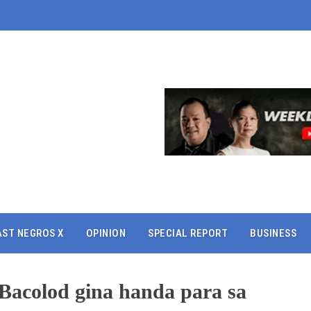
AST NEGROS X
OPINION
SPECIAL REPORT
BUSINESS
Bacolod gina handa para sa