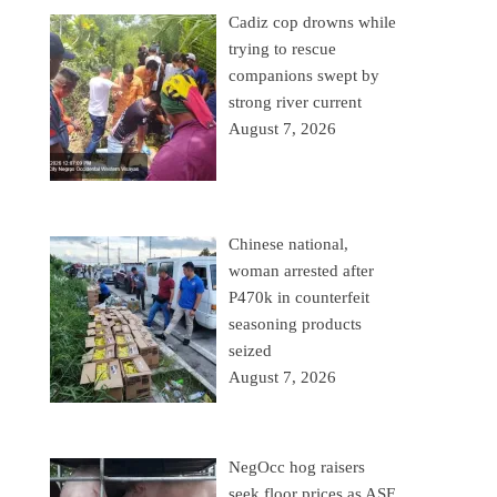
Cadiz cop drowns while
trying to rescue
companions swept by
strong river current
August 7, 2026
Chinese national,
woman arrested after
P470k in counterfeit
seasoning products
seized
August 7, 2026
NegOcc hog raisers
seek floor prices as ASF