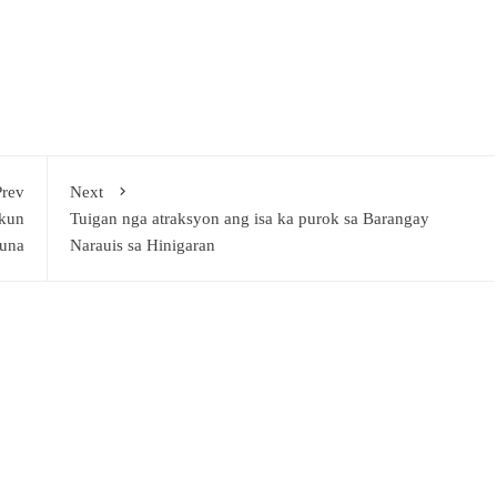
Prev
Next
 kun
Tuigan nga atraksyon ang isa ka purok sa Barangay
kuna
Narauis sa Hinigaran