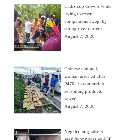
Cadiz cop drowns while
trying to rescue
companions swept by
strong river current
August 7, 2026
Chinese national,
woman arrested after
P470k in counterfeit
seasoning products
seized
August 7, 2026
NegOcc hog raisers
seek floor prices as ASF