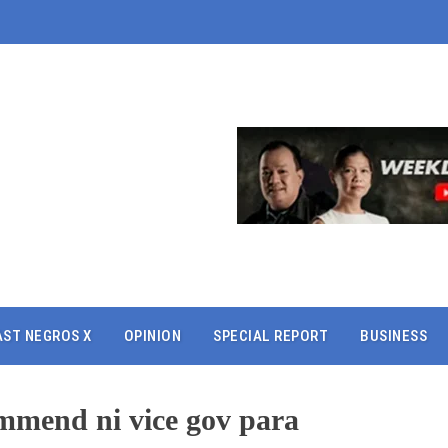
AST NEGROS X
OPINION
SPECIAL REPORT
BUSINESS
mmend ni vice gov para