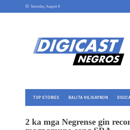
Saturday, August 8
TOP STORIES
BALITA HILIGAYNON
DIGIC
2 ka mga Negrense gin reco