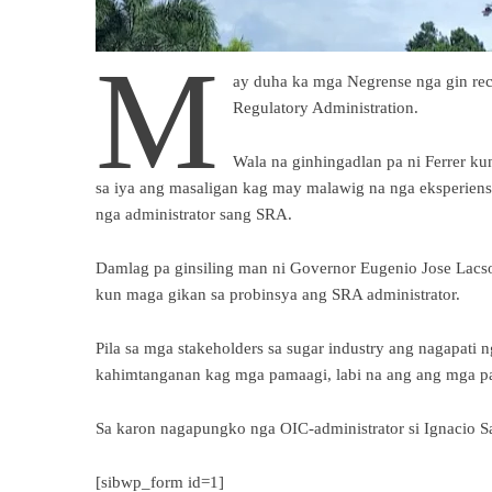
M
ay duha ka mga Negrense nga gin re
Regulatory Administration.
Wala na ginhingadlan pa ni Ferrer ku
sa iya ang masaligan kag may malawig na nga eksperiensy
nga administrator sang SRA.
Damlag pa ginsiling man ni Governor Eugenio Jose Lacs
kun maga gikan sa probinsya ang SRA administrator.
Pila sa mga stakeholders sa sugar industry ang nagapati
kahimtanganan kag mga pamaagi, labi na ang ang mga pa
Sa karon nagapungko nga OIC-administrator si Ignacio Sa
[sibwp_form id=1]