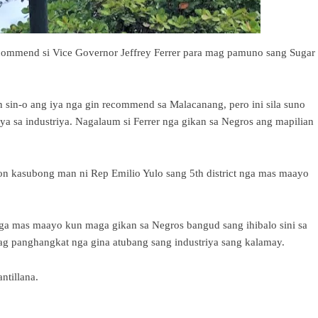
commend si Vice Governor Jeffrey Ferrer para mag pamuno sang Sugar
n sin-o ang iya nga gin recommend sa Malacanang, pero ini sila suno
a sa industriya. Nagalaum si Ferrer nga gikan sa Negros ang mapilian
on kasubong man ni Rep Emilio Yulo sang 5th district nga mas maayo
 nga mas maayo kun maga gikan sa Negros bangud sang ihibalo sini sa
g panghangkat nga gina atubang sang industriya sang kalamay.
ntillana.