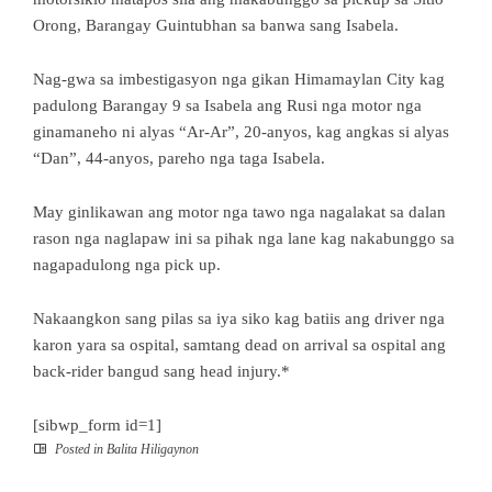
Orong, Barangay Guintubhan sa banwa sang Isabela.
Nag-gwa sa imbestigasyon nga gikan Himamaylan City kag
padulong Barangay 9 sa Isabela ang Rusi nga motor nga
ginamaneho ni alyas “Ar-Ar”, 20-anyos, kag angkas si alyas
“Dan”, 44-anyos, pareho nga taga Isabela.
May ginlikawan ang motor nga tawo nga nagalakat sa dalan
rason nga naglapaw ini sa pihak nga lane kag nakabunggo sa
nagapadulong nga pick up.
Nakaangkon sang pilas sa iya siko kag batiis ang driver nga
karon yara sa ospital, samtang dead on arrival sa ospital ang
back-rider bangud sang head injury.*
[sibwp_form id=1]
Posted in
Balita Hiligaynon