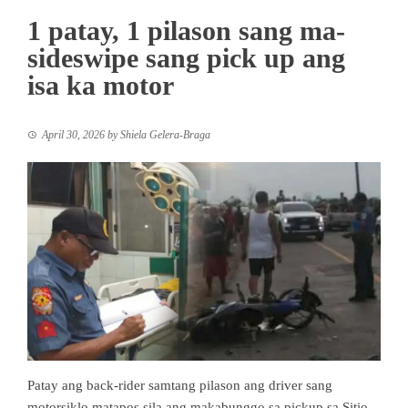
1 patay, 1 pilason sang ma-
sideswipe sang pick up ang
isa ka motor
April 30, 2026
by
Shiela Gelera-Braga
Patay ang back-rider samtang pilason ang driver sang
motorsiklo matapos sila ang makabunggo sa pickup sa Sitio