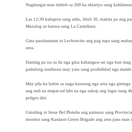
Nagdangat man tubtob sa 200 ka ektariya sang kahilamu
Las 12:30 kahapon sang udto, Abril 30, makita pa ang p
Masulog sa banwa sang La Castellana.
Gina pasalamatan ni Lechoncito ang pag tupa sang mabu
area.
Damlag pa isa sa ila nga gina kahangaw-an nga kun ma
padulong southeast may yara sang posibilidad nga malab
May pila ka bahin sa naga kasunog nga area nga gintug
ang indi na mapat-od labi na nga sakop ang lugar sang 
peligro diri.
Ginsiling ni Irene Bel Ploteña ang pamuno sang Provinci
monitor sang Kanlaon Green Brigade ang area para man