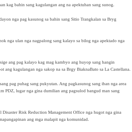
nan kag bahin sang kagulangan ang na apektuhan sang sunog.
adayon nga pag kasunog sa bahin sang Sitio Trangkalan sa Bryg
nok nga ulan nga nagpalong sang kalayo sa bilog nga apektado nga
g sige ang pag kalayo kag mag kambyo ang huyop sang hangin
-ot ang kagulangan nga sakop na sa Brgy BiaknaBato sa La Castellana.
a sang pag puhag sang pukyutan. Ang pagkasunog sang iban nga area
4km PDZ, lugar nga gina dumilian ang pagsulod bangud man sang
al Disaster Risk Reduction Management Office nga hugot nga gina
 mapangapinan ang mga malapit nga komunidad.