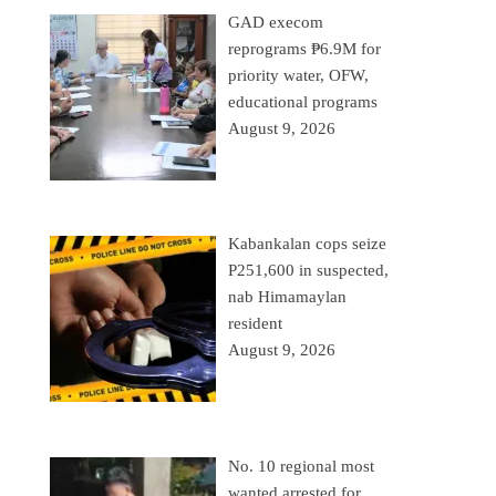
GAD execom
reprograms ₱6.9M for
priority water, OFW,
educational programs
August 9, 2026
Kabankalan cops seize
P251,600 in suspected,
nab Himamaylan
resident
August 9, 2026
No. 10 regional most
wanted arrested for