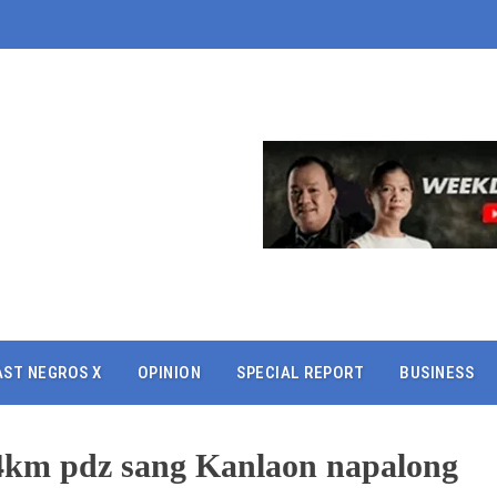
AST NEGROS X
OPINION
SPECIAL REPORT
BUSINESS
 4km pdz sang Kanlaon napalong