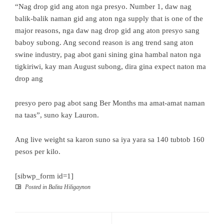
“Nag drop gid ang aton nga presyo. Number 1, daw nag
balik-balik naman gid ang aton nga supply that is one of the
major reasons, nga daw nag drop gid ang aton presyo sang
baboy subong. Ang second reason is ang trend sang aton
swine industry, pag abot gani sining gina hambal naton nga
tigkiriwi, kay man August subong, dira gina expect naton ma
drop ang
presyo pero pag abot sang Ber Months ma amat-amat naman
na taas”, suno kay Lauron.
Ang live weight sa karon suno sa iya yara sa 140 tubtob 160
pesos per kilo.
[sibwp_form id=1]
Posted in
Balita Hiligaynon