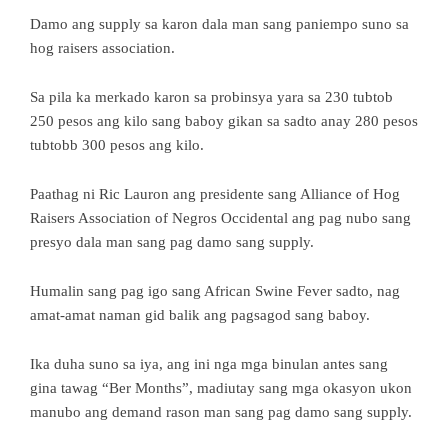
Damo ang supply sa karon dala man sang paniempo suno sa
hog raisers association.
Sa pila ka merkado karon sa probinsya yara sa 230 tubtob
250 pesos ang kilo sang baboy gikan sa sadto anay 280 pesos
tubtobb 300 pesos ang kilo.
Paathag ni Ric Lauron ang presidente sang Alliance of Hog
Raisers Association of Negros Occidental ang pag nubo sang
presyo dala man sang pag damo sang supply.
Humalin sang pag igo sang African Swine Fever sadto, nag
amat-amat naman gid balik ang pagsagod sang baboy.
Ika duha suno sa iya, ang ini nga mga binulan antes sang
gina tawag “Ber Months”, madiutay sang mga okasyon ukon
manubo ang demand rason man sang pag damo sang supply.