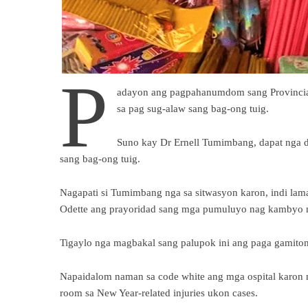
P
adayon ang pagpahanumdom sang Provincial
sa pag sug-alaw sang bag-ong tuig.
Suno kay Dr Ernell Tumimbang, dapat nga 
sang bag-ong tuig.
Nagapati si Tumimbang nga sa sitwasyon karon, indi lama
Odette ang prayoridad sang mga pumuluyo nag kambyo 
Tigaylo nga magbakal sang palupok ini ang paga gamito
Napaidalom naman sa code white ang mga ospital karon
room sa New Year-related injuries ukon cases.