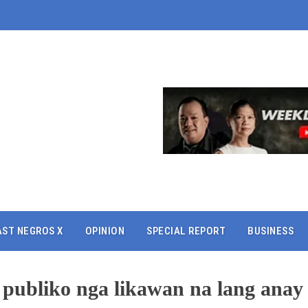
AST NEGROS X
OPINION
SPECIAL REPORT
BUSINESS
ubliko nga likawan na lang anay