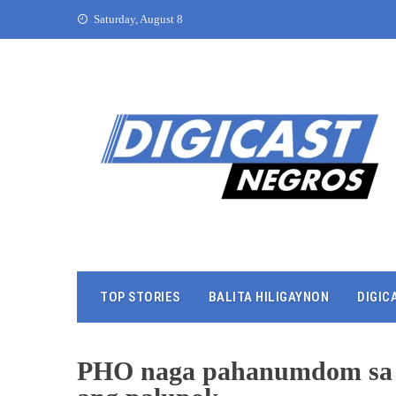
Saturday, August 8
TOP STORIES
BALITA HILIGAYNON
DIGIC
PHO naga pahanumdom sa p