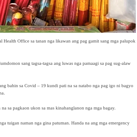
 Health Office sa tanan nga likawan ang pag gamit sang mga palupok
dumdomon sang tagsa-tagsa ang luwas nga pamaagi sa pag sug-alaw
ng bahin sa Covid – 19 kundi pati na sa natabo nga pag igo ni bagyo
na.
n na sa pagkaon ukon sa mas kinahanglanon nga mga bagay.
 nga tuigan naman nga gina patuman. Handa na ang mga emergency