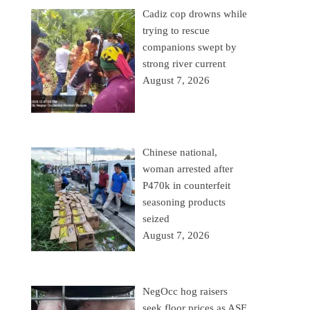
Cadiz cop drowns while
trying to rescue
companions swept by
strong river current
August 7, 2026
Chinese national,
woman arrested after
P470k in counterfeit
seasoning products
seized
August 7, 2026
NegOcc hog raisers
seek floor prices as ASF