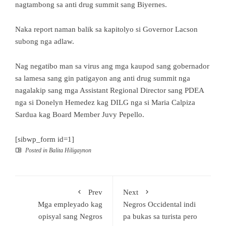
nagtambong sa anti drug summit sang Biyernes.
Naka report naman balik sa kapitolyo si Governor Lacson
subong nga adlaw.
Nag negatibo man sa virus ang mga kaupod sang gobernador
sa lamesa sang gin patigayon ang anti drug summit nga
nagalakip sang mga Assistant Regional Director sang PDEA
nga si Donelyn Hemedez kag DILG nga si Maria Calpiza
Sardua kag Board Member Juvy Pepello.
[sibwp_form id=1]
Posted in
Balita Hiligaynon
Prev
Next
Mga empleyado kag
Negros Occidental indi
opisyal sang Negros
pa bukas sa turista pero