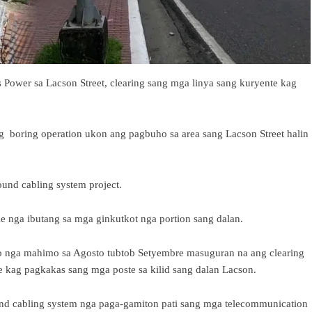
Power sa Lacson Street, clearing sang mga linya sang kuryente kag
 boring operation ukon ang pagbuho sa area sang Lacson Street halin
und cabling system project.
e nga ibutang sa mga ginkutkot nga portion sang dalan.
ro nga mahimo sa Agosto tubtob Setyembre masuguran na ang clearing
e kag pagkakas sang mga poste sa kilid sang dalan Lacson.
d cabling system nga paga-gamiton pati sang mga telecommunication