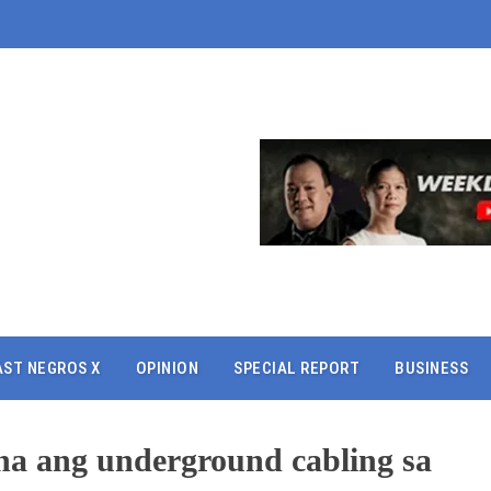
AST NEGROS X
OPINION
SPECIAL REPORT
BUSINESS
na ang underground cabling sa