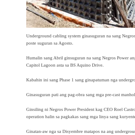
Underground cabling system ginasuguran na sang Negros 
poste suguran sa Agosto.
Humalin sang Abril ginsuguran na sang Negros Power ang
Capitol Lagoon asta sa BS Aquino Drive.
Kabahin ini sang Phase 1 sang ginapatuman nga undergro
Ginasuguran pati ang pag-obra sang mga pre-cast manhol
Ginsiling ni Negros Power President kag CEO Roel Cast
operation halin sa pagkakas sang mga linya sang kuryent
Ginatan-aw nga sa Disyembre matapos na ang undergroun