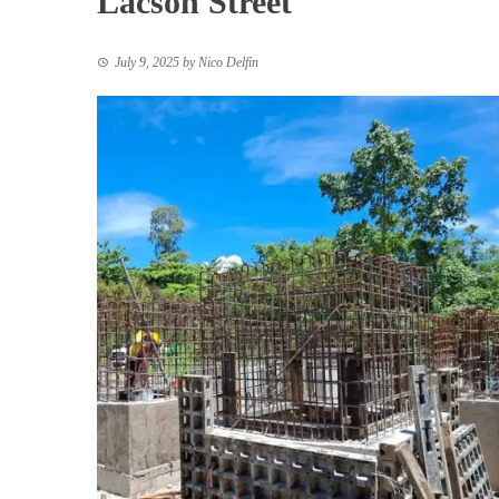
Lacson Street
July 9, 2025
by
Nico Delfin