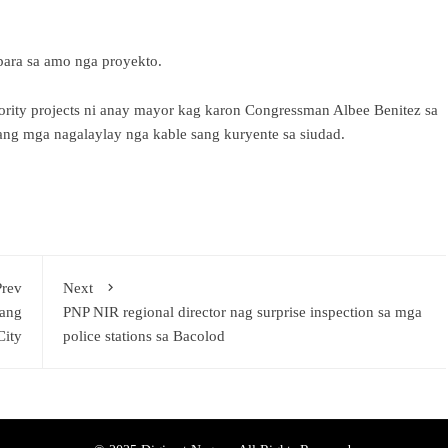
ara sa amo nga proyekto.
rity projects ni anay mayor kag karon Congressman Albee Benitez sa
ang mga nagalaylay nga kable sang kuryente sa siudad.
Prev
Next
sang
PNP NIR regional director nag surprise inspection sa mga
City
police stations sa Bacolod