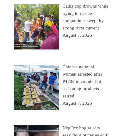
Cadiz cop drowns while
trying to rescue
companions swept by
strong river current
August 7, 2026
Chinese national,
woman arrested after
P470k in counterfeit
seasoning products
seized
August 7, 2026
NegOcc hog raisers
seek floor prices as ASF