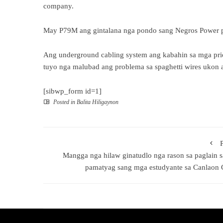
company.
May P79M ang gintalana nga pondo sang Negros Power p
Ang underground cabling system ang kabahin sa mga prio
tuyo nga malubad ang problema sa spaghetti wires ukon 
[sibwp_form id=1]
Posted in
Balita Hiligaynon
Mangga nga hilaw ginatudlo nga rason sa paglain 
pamatyag sang mga estudyante sa Canlaon 