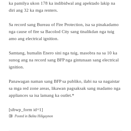
ka pamilya ukon 178 ka indibidwal ang apektado lakip na
diri ang 32 ka mga renters.
Sa record sang Bureau of Fire Protection, isa sa pinakadamo
nga cause of fire sa Bacolod City sang tinalikdan nga tuig
amo ang electrical ignition.
Samtang, humalin Enero sini nga tuig, masobra na sa 10 ka
sunog ang na record sang BFP nga gintunaan sang electrical
ignition.
Panawagan naman sang BFP sa publiko, ilabi na sa nagaistar
sa mga red zone areas, likawan pagsaksak sang madamo nga
appliances sa isa lamang ka outlet.*
[sibwp_form id=1]
Posted in
Balita Hiligaynon