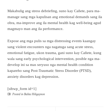
Makabulig ang stress debriefing, suno kay Cañete, para ma-
manage sang mga kapulisan ang emotional demands sang ila
obra, ma-improve ang ila mental health kag well-being agud
magmayo man ang ila performance.
Expose ang mga pulis sa mga distressing events kaangay
sang violent encounters nga nagatuga sang acute stress,
emotional fatigue, ukon trauma, gani suno kay Cañete, kung
wala sang early psychological intervention, posible nga ma-
develop ini sa mas seryuso nga mental health condition
kapareho sang Post-Traumatic Stress Disorder (PTSD),
anxiety disorders kag depression.
[sibwp_form id=1]
Posted in
Balita Hiligaynon