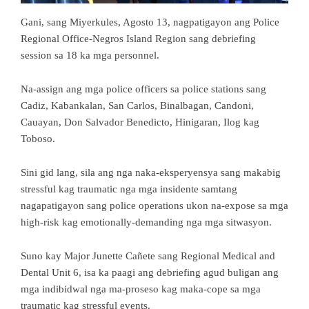
Gani, sang Miyerkules, Agosto 13, nagpatigayon ang Police
Regional Office-Negros Island Region sang debriefing
session sa 18 ka mga personnel.
Na-assign ang mga police officers sa police stations sang
Cadiz, Kabankalan, San Carlos, Binalbagan, Candoni,
Cauayan, Don Salvador Benedicto, Hinigaran, Ilog kag
Toboso.
Sini gid lang, sila ang nga naka-eksperyensya sang makabig
stressful kag traumatic nga mga insidente samtang
nagapatigayon sang police operations ukon na-expose sa mga
high-risk kag emotionally-demanding nga mga sitwasyon.
Suno kay Major Junette Cañete sang Regional Medical and
Dental Unit 6, isa ka paagi ang debriefing agud buligan ang
mga indibidwal nga ma-proseso kag maka-cope sa mga
traumatic kag stressful events.