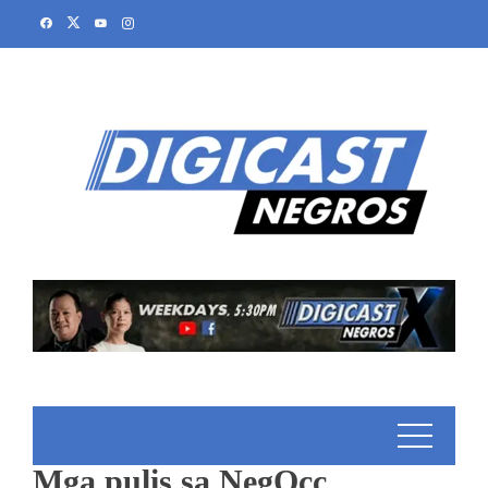
Mga pulis sa NegOcc