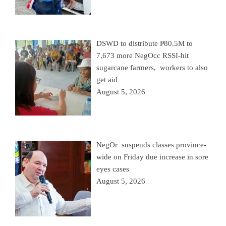
DSWD to distribute ₱80.5M to
7,673 more NegOcc RSSI-hit
sugarcane farmers, workers to also
get aid
August 5, 2026
NegOr suspends classes province-
wide on Friday due increase in sore
eyes cases
August 5, 2026