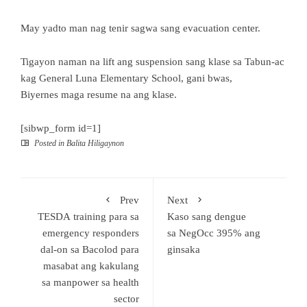
May yadto man nag tenir sagwa sang evacuation center.
Tigayon naman na lift ang suspension sang klase sa Tabun-ac
kag General Luna Elementary School, gani bwas,
Biyernes maga resume na ang klase.
[sibwp_form id=1]
Posted in
Balita Hiligaynon
Prev
Next
TESDA training para sa
Kaso sang dengue
emergency responders
sa NegOcc 395% ang
dal-on sa Bacolod para
ginsaka
masabat ang kakulang
sa manpower sa health
sector