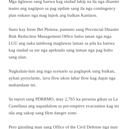
Mga tiglawas sang banwa kag siudad lakip na ila nga disaster
teams ang nagtipon sa pag update sang ila nga contingency
plan enkaso nga mag lupok ang bulkan Kanlaon.
Suno kay Irene Bel Plotena, pamuno sang Provincial Disaster
Risk Reduction Management Office halos tanan nga mga
LGU ang naka tambong magluwas laman sa pila ka banwa
kag siudad sa sur nga apektado sang tuman nga pag bubo
sang ulan.
Nagkalain-lain ang mga scenario sa paglupok sang bulkan,
ayhan pyroclastic, lava flow ukon lahar flow kag dapat nga
mahandaan ini.
Sa report sang PDRRMO, may 2,765 ka persona gikan sa La
Castellana ang napaidalom sa pre-emptive evacuation kag ini
sila ang sakop sang 6km danger zone.
Pero ginsiling man sang Office of the Civil Defense nga may