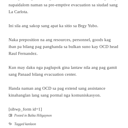
napaidalom naman sa pre-emptive evacuation sa siudad sang
La Carlota.
Ini sila ang sakop sang apat ka sitio sa Brgy Yubo.
Naka preposition na ang resources, personnel, goods kag
iban pa bilang pag panghanda sa bulkan suno kay OCD head
Raul Fernandez.
Kun may daku nga paglupok gina lantaw nila ang pag gamit
sang Panaad bilang evacuation center.
Handa naman ang OCD sa pag extend sang assistance
kinahanglan lang sang pormal nga komuniskasyon.
[sibwp_form id=1]
Posted in
Balita Hiligaynon
Tagged
kanlaon