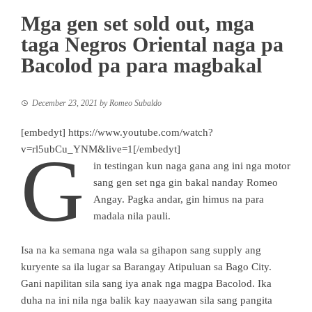
Mga gen set sold out, mga
taga Negros Oriental naga pa
Bacolod pa para magbakal
December 23, 2021
by
Romeo Subaldo
[embedyt] https://www.youtube.com/watch?
G
v=rl5ubCu_YNM&live=1[/embedyt]
in testingan kun naga gana ang ini nga motor
sang gen set nga gin bakal nanday Romeo
Angay. Pagka andar, gin himus na para
madala nila pauli.
Isa na ka semana nga wala sa gihapon sang supply ang
kuryente sa ila lugar sa Barangay Atipuluan sa Bago City.
Gani napilitan sila sang iya anak nga magpa Bacolod. Ika
duha na ini nila nga balik kay naayawan sila sang pangita