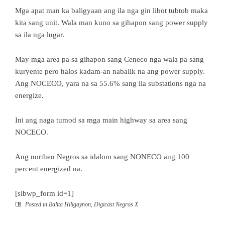
Mga apat man ka baligyaan ang ila nga gin libot tubtob maka
kita sang unit. Wala man kuno sa gihapon sang power supply
sa ila nga lugar.
May mga area pa sa gihapon sang Ceneco nga wala pa sang
kuryente pero halos kadam-an nabalik na ang power supply.
Ang NOCECO, yara na sa 55.6% sang ila substations nga na
energize.
Ini ang naga tumod sa mga main highway sa area sang
NOCECO.
Ang northen Negros sa idalom sang NONECO ang 100
percent energized na.
[sibwp_form id=1]
Posted in
Balita Hiligaynon
,
Digicast Negros X