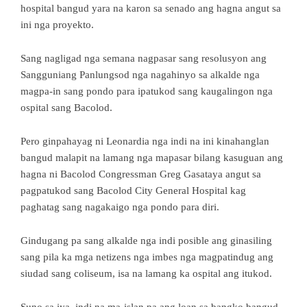
hospital bangud yara na karon sa senado ang hagna angut sa
ini nga proyekto.
Sang nagligad nga semana nagpasar sang resolusyon ang
Sangguniang Panlungsod nga nagahinyo sa alkalde nga
magpa-in sang pondo para ipatukod sang kaugalingon nga
ospital sang Bacolod.
Pero ginpahayag ni Leonardia nga indi na ini kinahanglan
bangud malapit na lamang nga mapasar bilang kasuguan ang
hagna ni Bacolod Congressman Greg Gasataya angut sa
pagpatukod sang Bacolod City General Hospital kag
paghatag sang nagakaigo nga pondo para diri.
Gindugang pa sang alkalde nga indi posible ang ginasiling
sang pila ka mga netizens nga imbes nga magpatindug ang
siudad sang coliseum, isa na lamang ka ospital ang itukod.
Suno sa iya, indi na ma-islan pa ang loan sa bangko bangud