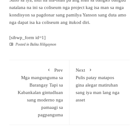
natalana na ini sa coliseum nga project kag isa man sa mga
kondisyon sa pagdonar sang pamilya Yanson sang duta amo
nga dapat isa ka coliseum ang itukod diri.
[sibwp_form id=1]
Posted in
Balita Hiligaynon
Prev
Next
Mga mangunguma sa
Pulis patay matapos
Barangay Tapi sa
gina alegar matiruhan
Kabankalan gintudluan
sang iya man lang nga
sang moderno nga
asset
pamaagi sa
pagpanguma