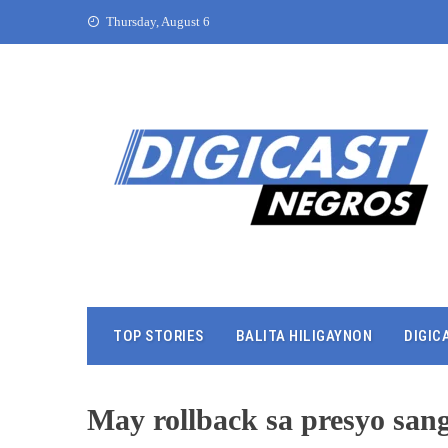
Thursday, August 6
TOP STORIES
BALITA HILIGAYNON
DIGIC
May rollback sa presyo sang