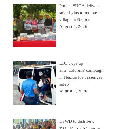
Project SUGA delivers
solar lights to remote
village in Negros
August 5, 2026
LTO steps up
anti-‘colorum’ campaign
in Negros for passenger
safety
August 5, 2026
DSWD to distribute
₱80.5M to 7,673 more