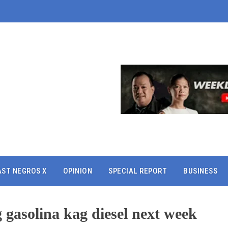
AST NEGROS X
OPINION
SPECIAL REPORT
BUSINESS
 gasolina kag diesel next week