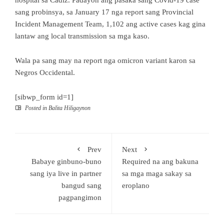
sang probinsya, sa January 17 nga report sang Provincial
Incident Management Team, 1,102 ang active cases kag gina
lantaw ang local transmission sa mga kaso.
Wala pa sang may na report nga omicron variant karon sa
Negros Occidental.
[sibwp_form id=1]
Posted in
Balita Hiligaynon
Prev
Next
Babaye ginbuno-buno
Required na ang bakuna
sang iya live in partner
sa mga maga sakay sa
bangud sang
eroplano
pagpangimon