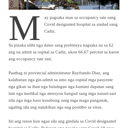
M
ay pagsaka man sa occupancy rate sang
Covid designated hospital sa siudad sang
Cadiz.
Sa pinaka ulihi nga datus sang probinsya nagsaka na sa 62
ang na admit sa ospital sa Cadiz, ukon 66.67 percent sa karon
ang occupancy rate sini.
Paathag ni provincial administrator Rayfrando Diaz, ang
kalabanan nga gin-admit sa amo nga ospital mga pasyente
nga gikan sa iban nga bululngan nga kuntani dapatan sang
lain nga medikal nga atensyon bangud sang mga nanari-sari
nila nga mga kaso kasubong sang mga maga panganak,
ugaling sila ang natukiban nga nag positibo sa virus.
Ini ang rason kun ngaa sila ang gindala sa Covid designated
hospital sa Cadiz. Padayon ang pasaka sang Covid-19 case