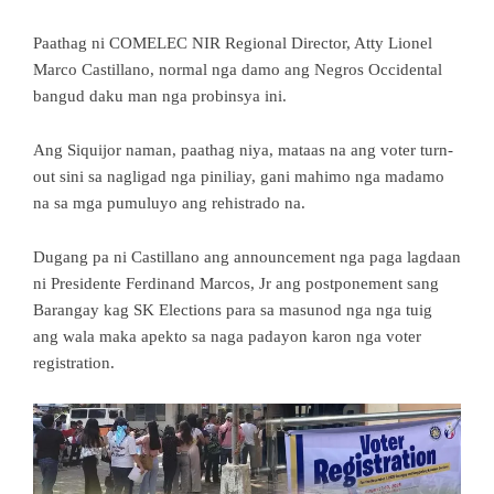
Paathag ni COMELEC NIR Regional Director, Atty Lionel
Marco Castillano, normal nga damo ang Negros Occidental
bangud daku man nga probinsya ini.
Ang Siquijor naman, paathag niya, mataas na ang voter turn-
out sini sa nagligad nga piniliay, gani mahimo nga madamo
na sa mga pumuluyo ang rehistrado na.
Dugang pa ni Castillano ang announcement nga paga lagdaan
ni Presidente Ferdinand Marcos, Jr ang postponement sang
Barangay kag SK Elections para sa masunod nga nga tuig
ang wala maka apekto sa naga padayon karon nga voter
registration.