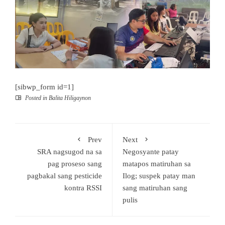
[sibwp_form id=1]
Posted in
Balita Hiligaynon
Prev
Next
SRA nagsugod na sa
Negosyante patay
pag proseso sang
matapos matiruhan sa
pagbakal sang pesticide
Ilog; suspek patay man
kontra RSSI
sang matiruhan sang
pulis